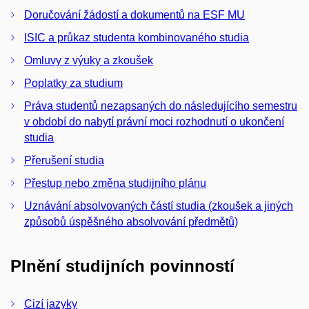
Doručování žádostí a dokumentů na ESF MU
ISIC a průkaz studenta kombinovaného studia
Omluvy z výuky a zkoušek
Poplatky za studium
Práva studentů nezapsaných do následujícího semestru
v období do nabytí právní moci rozhodnutí o ukončení
studia
Přerušení studia
Přestup nebo změna studijního plánu
Uznávání absolvovaných částí studia (zkoušek a jiných
způsobů úspěšného absolvování předmětů)
Plnění studijních povinností
Cizí jazyky