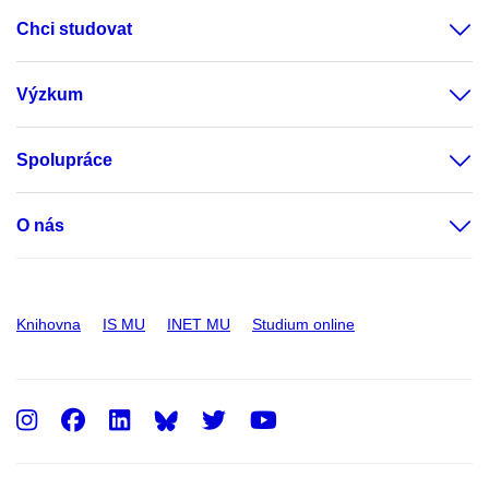
Chci studovat
Výzkum
Spolupráce
O nás
Knihovna
IS MU
INET MU
Studium online
Instagram
Facebook
LinkedIn
Twitter
Youtube