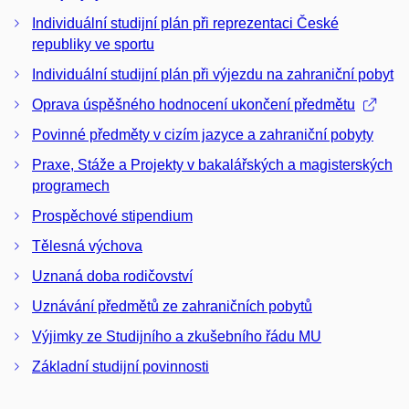
Individuální studijní plán při reprezentaci České
republiky ve sportu
Individuální studijní plán při výjezdu na zahraniční pobyt
Oprava úspěšného hodnocení ukončení předmětu
Povinné předměty v cizím jazyce a zahraniční pobyty
Praxe, Stáže a Projekty v bakalářských a magisterských
programech
Prospěchové stipendium
Tělesná výchova
Uznaná doba rodičovství
Uznávání předmětů ze zahraničních pobytů
Výjimky ze Studijního a zkušebního řádu MU
Základní studijní povinnosti