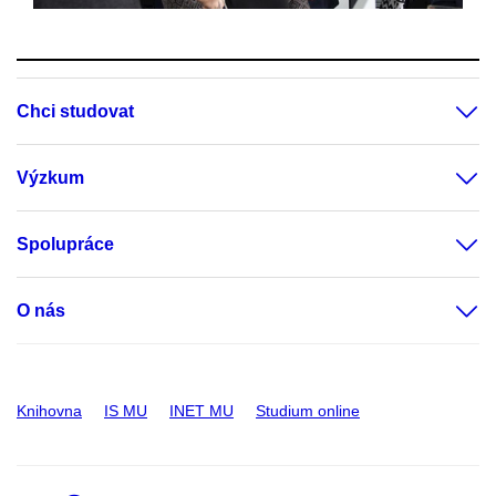
Chci studovat
Výzkum
Spolupráce
O nás
Knihovna
IS MU
INET MU
Studium online