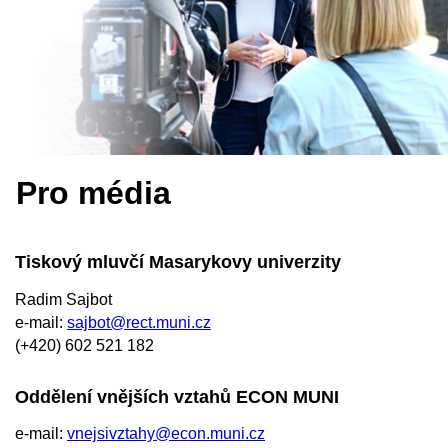
Pro média
Tiskový mluvčí
Masarykovy univerzity
Radim Sajbot
e‑mail:
sajbot@rect.muni.cz
(+420)
602 521 182
Oddělení vnějších vztahů ECON MUNI
e-mail:
vnejsivztahy@econ.muni.cz