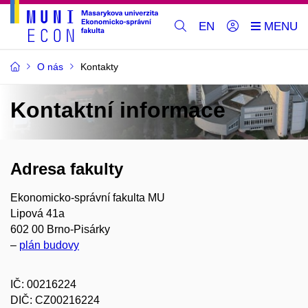
EN
O nás
Kontakty
Kontaktní informace
Adresa fakulty
Ekonomicko-správní fakulta MU
Lipová 41a
602 00 Brno-Pisárky
–
plán budovy
IČ: 00216224
DIČ:
CZ00216224