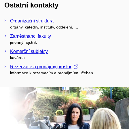
Ostatní kontakty
Organizační struktura
orgány, katedry, instituty, oddělení, …
Zaměstnanci fakulty
jmenný rejstřík
Komerční subjekty
kavárna
Rezervace a pronájmy prostor
informace k rezervacím a pronájmům učeben