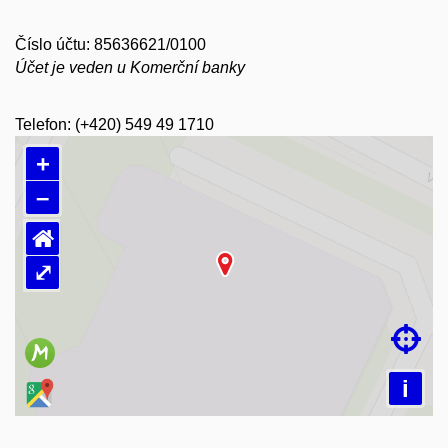
Číslo účtu: 85636621/0100
Účet je veden u Komerční banky
Telefon: (+420) 549 49 1710
+
–
⌂
⤢
Načítám mapu…

i