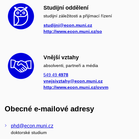
Studijní oddělení
studijní záležitosti a přijímací řízení
studijni@econ.muni.cz
http://www.econ.muni.cz/so
Vnější vztahy
absolventi, partneři a média
549 49
4978
vnejsivztahy@econ.muni.cz
http://www.econ.muni.cz/ovvm
Obecné e-mailové adresy
phd@econ.muni.cz
doktorské studium