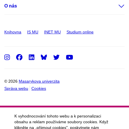
O nás
Knihovna
IS MU
INET MU
Studium online
Instagram
Facebook
LinkedIn
Twitter
Youtube
© 2026
Masarykova univerzita
Správa webu
Cookies
K vyhodnocování tohoto webu a k personalizaci
obsahu a reklam používáme soubory cookies. Když
klikněte na „přijmout cookies", poskytnete nám