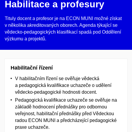
Habilitace a profesury
Tituly docent a profesor je na ECON MUNI možné získat
v několika akreditovaných oborech.
Agenda týkající se
vědecko-pedagogických klasifikací spadá pod Oddělení
výzkumu a projektů.
Habilitační řízení
V
habilitačním řízení
se ověřuje vědecká
a pedagogická kvalifikace uchazeče o udělení
vědecko-pedagogické hodnosti docent.
Pedagogická kvalifikace uchazeče se ověřuje na
základě hodnocení přednášky pro odbornou
veřejnost, habilitační přednášky před Vědeckou
radou ECON MUNI a předcházející pedagogické
praxe uchazeče.