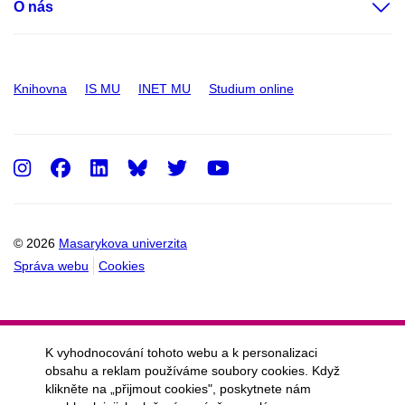
O nás
Knihovna
IS MU
INET MU
Studium online
Instagram
Facebook
LinkedIn
Twitter
Youtube
© 2026
Masarykova univerzita
Správa webu
Cookies
K vyhodnocování tohoto webu a k personalizaci
obsahu a reklam používáme soubory cookies. Když
klikněte na „přijmout cookies", poskytnete nám