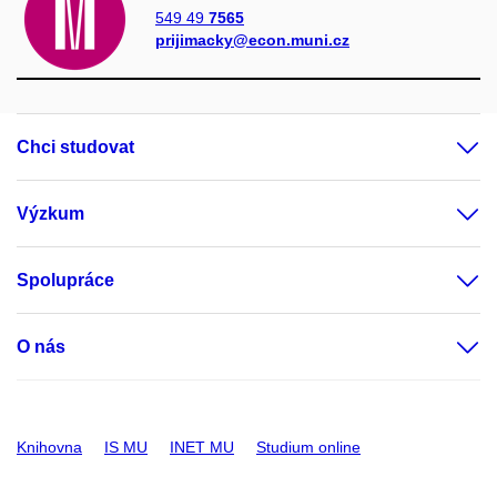
549 49
7565
prijimacky@econ.muni.cz
Chci studovat
Výzkum
Spolupráce
O nás
Knihovna
IS MU
INET MU
Studium online