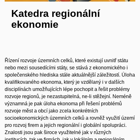
Katedra regionální
ekonomie
Řízení rozvoje územních celků, které existují uvnitř státu
nebo mezi sousedícími státy, se stává z ekonomického i
společenského hlediska stále aktuálnější záležitostí. Úloha
kvalifikovaného ekonoma, který je vzdělaný i v dalších
disciplínách umožňujících lépe pochopit a řešit problémy
rozvoje regionů, je nezastupitelná, ne-li stěžejní. Neméně
významná je pak úloha ekonoma při řešení problémů
rozvoje měst a obcí jako zcela konkrétních
socioekonomických územních celků a rovněž využití území
pro rozvoj firem a jejich regionální i globální spolupráci.
Znalosti jsou pak široce využitelné jak v různých
institucích, tak ve firmách, jak v lokálním a regionálním