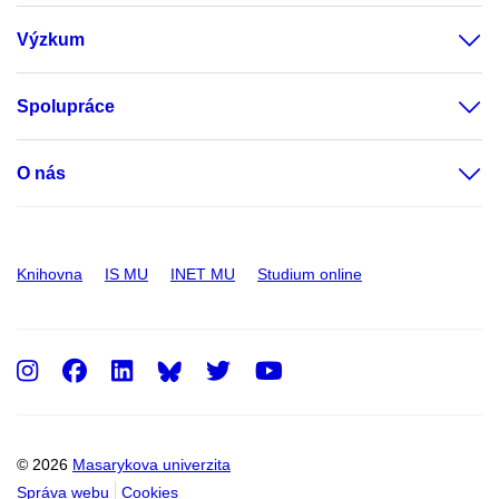
Výzkum
Spolupráce
O nás
Knihovna
IS MU
INET MU
Studium online
Instagram
Facebook
LinkedIn
Twitter
Youtube
© 2026
Masarykova univerzita
Správa webu
Cookies