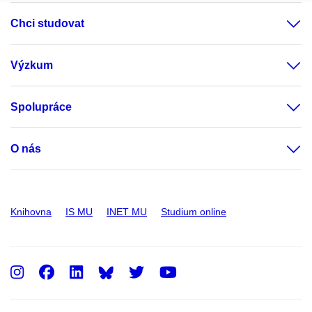
Chci studovat
Výzkum
Spolupráce
O nás
Knihovna
IS MU
INET MU
Studium online
Instagram
Facebook
LinkedIn
Twitter
Youtube