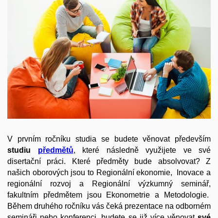
V prvním ročníku studia se budete věnovat především
studiu
předmětů
, které následně využijete ve své
disertační práci. Které předměty bude absolvovat? Z
našich oborových jsou to Regionální ekonomie, Inovace a
regionální rozvoj a Regionální výzkumný seminář,
fakultním předmětem jsou Ekonometrie a Metodologie.
Během druhého ročníku vás čeká prezentace na odborném
semináři nebo konferenci, budete se již více věnovat
své