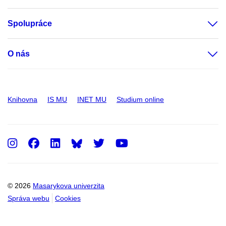
Spolupráce
O nás
Knihovna
IS MU
INET MU
Studium online
Instagram
Facebook
LinkedIn
Twitter
Youtube
© 2026
Masarykova univerzita
Správa webu
Cookies