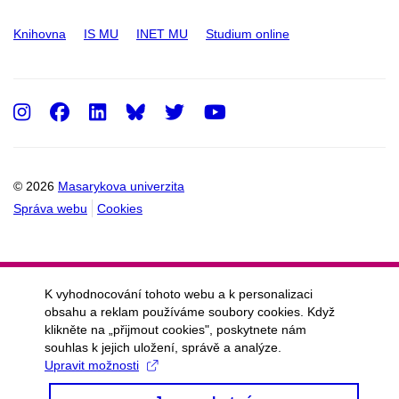
Knihovna
IS MU
INET MU
Studium online
Instagram
Facebook
LinkedIn
Twitter
Youtube
© 2026
Masarykova univerzita
Správa webu
Cookies
K vyhodnocování tohoto webu a k personalizaci
obsahu a reklam používáme soubory cookies. Když
klikněte na „přijmout cookies", poskytnete nám
souhlas k jejich uložení, správě a analýze.
Upravit možnosti