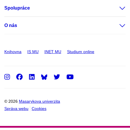
Spolupráce
O nás
Knihovna
IS MU
INET MU
Studium online
Instagram
Facebook
LinkedIn
Twitter
Youtube
© 2026
Masarykova univerzita
Správa webu
Cookies