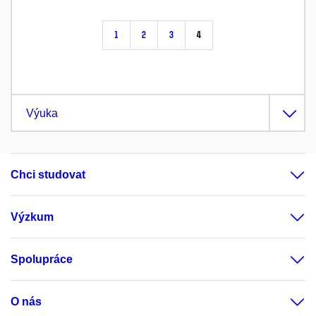
1
2
3
4
Výuka
Chci studovat
Výzkum
Spolupráce
O nás