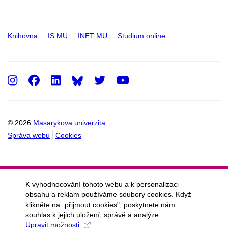
Knihovna
IS MU
INET MU
Studium online
Instagram
Facebook
LinkedIn
Twitter
Youtube
© 2026
Masarykova univerzita
Správa webu
Cookies
K vyhodnocování tohoto webu a k personalizaci
obsahu a reklam používáme soubory cookies. Když
klikněte na „přijmout cookies", poskytnete nám
souhlas k jejich uložení, správě a analýze.
Upravit možnosti