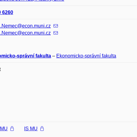
9
6260
l.Nemec@econ.muni.cz
l.Nemec@econ.muni.cz
micko-správní fakulta
–
Ekonomicko-správní fakulta
t
l MU
IS MU