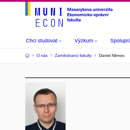
Chci studovat
Výzkum
Spolupr
O nás
Zaměstnanci fakulty
Daniel Němec