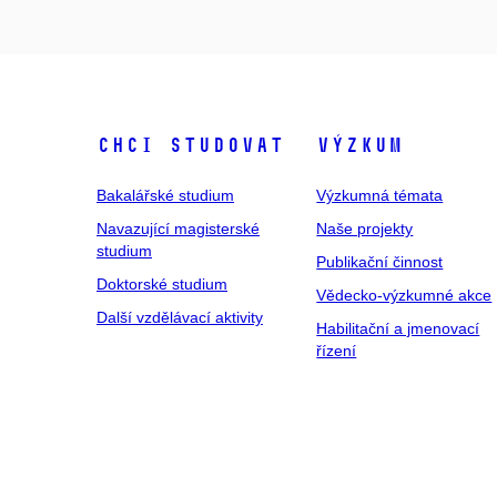
Chci studovat
Výzkum
Bakalářské studium
Výzkumná témata
Navazující magisterské
Naše projekty
studium
Publikační činnost
Doktorské studium
Vědecko-výzkumné akce
Další vzdělávací aktivity
Habilitační a jmenovací
řízení