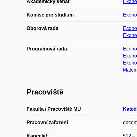
Akademický senát
Ekonom
Komise pro studium
Ekonom
Oborová rada
Econo
Ekono
Programová rada
Econom
Ekono
Ekonom
Matema
Pracoviště
Fakulta / Pracoviště MU
Kated
Pracovní zařazení
docen
Kancelář
512
–