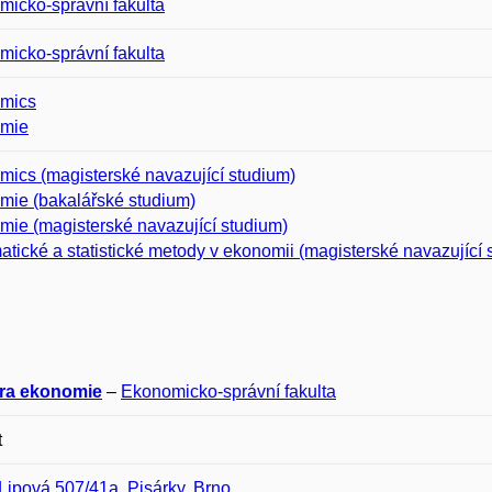
icko-správní fakulta
icko-správní fakulta
mics
mie
ics (magisterské navazující studium)
mie (bakalářské studium)
ie (magisterské navazující studium)
tické a statistické metody v ekonomii (magisterské navazující 
ra ekonomie
–
Ekonomicko-správní fakulta
t
Lipová 507/41a, Pisárky, Brno