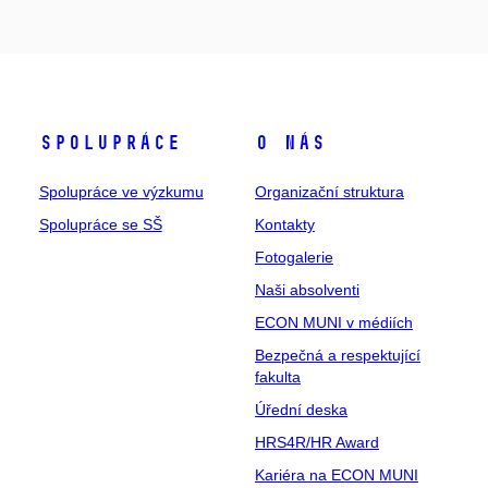
Spolupráce
O nás
Spolupráce ve výzkumu
Organizační struktura
Spolupráce se SŠ
Kontakty
Fotogalerie
Naši absolventi
ECON MUNI v médiích
Bezpečná a respektující
fakulta
Úřední deska
HRS4R/HR Award
Kariéra na ECON MUNI