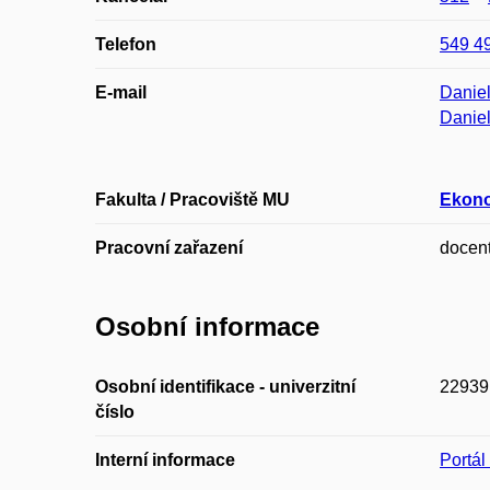
Telefon
549 4
E-mail
Danie
Danie
Fakulta / Pracoviště MU
Ekono
Pracovní zařazení
docen
Osobní informace
Osobní identifikace - univerzitní
22939
číslo
Interní informace
Portá