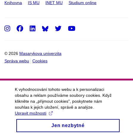
Knihovna
IS MU
INET MU
Studium online
Instagram
Facebook
LinkedIn
Twitter
Youtube
© 2026
Masarykova univerzita
Správa webu
Cookies
K vyhodnocování tohoto webu a k personalizaci
obsahu a reklam používáme soubory cookies. Když
klikněte na „přijmout cookies", poskytnete nám
souhlas k jejich uložení, správě a analýze.
Upravit možnosti
Jen nezbytné