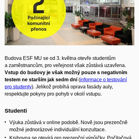
Budova ESF MU se od 3. května otevře studentům
a zaměstnancům, pro veřejnost však zůstává uzavřena.
Vstup do budovy je však možný pouze s negativním
testem ne starším jak sedm dní
(
informace o testování
pro studenty
). Jelikož probíhá oprava fasády auly,
respektujte pokyny pro pohyb v okolí vstupu.
Studenti
Výuka zůstává v online podobě. Nově jsou prezenčně
možné jednorázové individuální konzultace.
Knihovna se otevírá pro prezenční výpůjčky. Počítačová