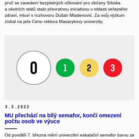
proč se zavedení bezplatných očkování pro občany Srbska
a okolních států stalo převratnou iniciativou v oblasti veřejného
zdraví, mluví v rozhovoru Dušan Mladenović. Za svůj výzkum
získal na jaře Cenu rektora Masarykovy univerzity.
3.
3.
2022
MU přechází na bílý semafor, končí omezení
počtu osob ve výuce
Od pondělí 7. března mění univerzitní eskalační semafor barvu ze