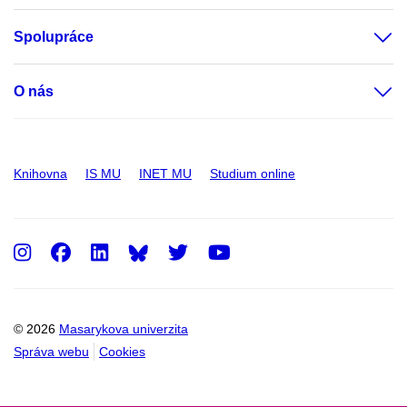
Spolupráce
O nás
Knihovna
IS MU
INET MU
Studium online
Instagram
Facebook
LinkedIn
Twitter
Youtube
© 2026
Masarykova univerzita
Správa webu
Cookies