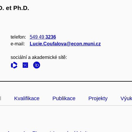
. et Ph.D.
telefon:
549 49
3236
e‑mail:
Lucie.Coufalova@econ.muni.cz
sociální a akademické sítě:
l
Kvalifikace
Publikace
Projekty
Výu