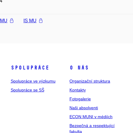
4
l MU
IS MU
Spolupráce
O nás
Spolupráce ve výzkumu
Organizační struktura
Spolupráce se SŠ
Kontakty
Fotogalerie
Naši absolventi
ECON MUNI v médiích
Bezpečná a respektující
fakulta