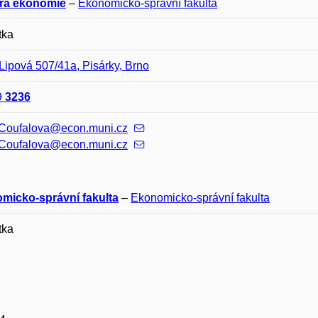
ra ekonomie
–
Ekonomicko-správní fakulta
tka
Lipová 507/41a, Pisárky, Brno
9
3236
.Coufalova@econ.muni.cz
.Coufalova@econ.muni.cz
micko-správní fakulta
–
Ekonomicko-správní fakulta
tka