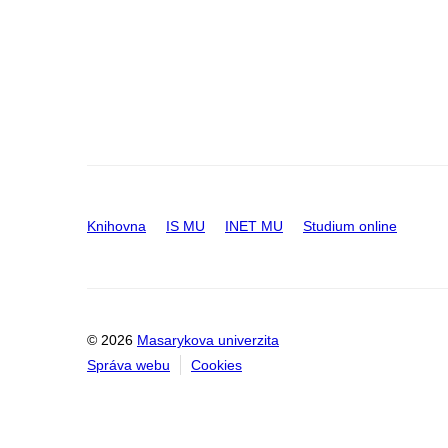
Knihovna
IS MU
INET MU
Studium online
© 2026
Masarykova univerzita
Správa webu
Cookies