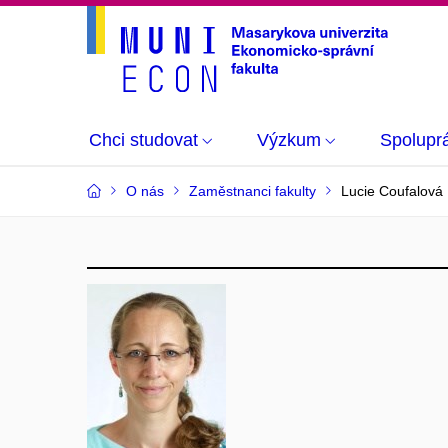
Chci studovat
Výzkum
Spolupr
O nás
Zaměstnanci fakulty
Lucie Coufalová