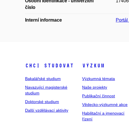
Osobní identifikace - univerzitní
17406
číslo
Interní informace
Portá
Chci studovat
Výzkum
Bakalářské studium
Výzkumná témata
Navazující magisterské
Naše projekty
studium
Publikační činnost
Doktorské studium
Vědecko-výzkumné akce
Další vzdělávací aktivity
Habilitační a jmenovací
řízení