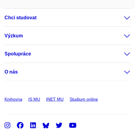
Chci studovat
Výzkum
Spolupráce
O nás
Knihovna
IS MU
INET MU
Studium online
Instagram
Facebook
LinkedIn
Twitter
Youtube