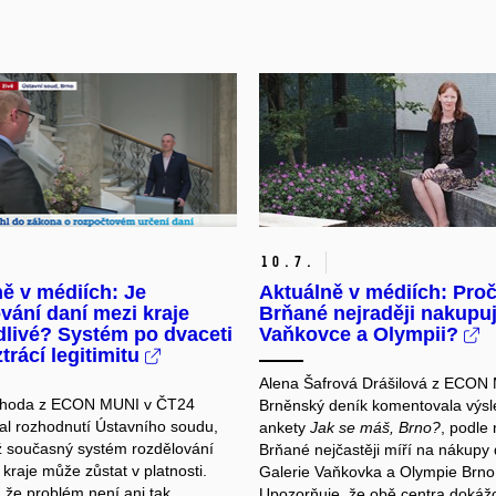
10.
7.
ě v médiích: Je
Aktuálně v médiích: Pro
vání daní mezi kraje
Brňané nejraději nakupuj
dlivé? Systém po dvaceti
Vaňkovce a Olympii?
ztrácí legitimitu
Alena Šafrová Drášilová z ECON
ahoda z ECON MUNI v ČT24
Brněnský deník komentovala výsl
l rozhodnutí Ústavního soudu,
ankety
Jak se máš, Brno?
, podle 
ž současný systém rozdělování
Brňané nejčastěji míří na nákupy
kraje může zůstat v platnosti.
Galerie Vaňkovka a Olympie Brno
, že problém není ani tak
Upozorňuje, že obě centra dokáž