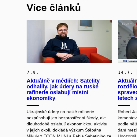
Více článků
7.
8.
14.
7.
Aktuálně v médiích: Satelity
Aktuáln
odhalily, jak údery na ruské
rozdělo
rafinerie oslabují místní
sprave
ekonomiky
letech 
Ukrajinské údery na ruské rafinerie
Robert J
nezpůsobují jen bezprostřední škody, ale
komentova
dlouhodobě oslabují ekonomickou aktivitu
podle něj
v jejich okolí, dokládá výzkum Štěpána
daní mezi 
Mikuly z ECON MUNI a Fabia Sabatiniho ze
Upozornil