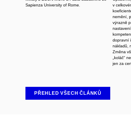
Sapienza University of Rome.
v celkové
koeficien
nemění, př
výrazně p
nastavení
kompetencí
dopravní i
nákladů, 
Změna však
„koláč“ ne
jen za ce
PŘEHLED VŠECH ČLÁNKŮ