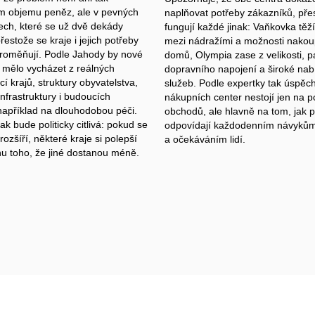
m objemu peněz, ale v pevných
naplňovat potřeby zákazníků, pře
tech, které se už dvě dekády
fungují každé jinak: Vaňkovka těž
estože se kraje i jejich potřeby
mezi nádražími a možnosti nakoup
roměňují. Podle Jahody by nové
domů, Olympia zase z velikosti, p
 mělo vycházet z reálných
dopravního napojení a široké nab
 krajů, struktury obyvatelstva,
služeb. Podle expertky tak úspěc
nfrastruktury i budoucích
nákupních center nestojí jen na p
například na dlouhodobou péči.
obchodů, ale hlavně na tom, jak 
 bude politicky citlivá: pokud se
odpovídají každodenním návyků
rozšíří, některé kraje si polepší
a očekáváním lidí.
nu toho, že jiné dostanou méně.