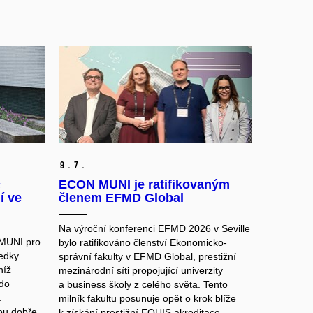
9.
7.
č
ECON MUNI je ratifikovaným
í ve
členem EFMD Global
Na výroční konferenci EFMD 2026 v Seville
 MUNI pro
bylo ratifikováno členství Ekonomicko-
edky
správní fakulty v EFMD Global, prestižní
níž
mezinárodní síti propojující univerzity
 do
a business školy z celého světa. Tento
.
milník fakultu posunuje opět o krok blíže
ou dobře
k získání prestižní EQUIS akreditace.