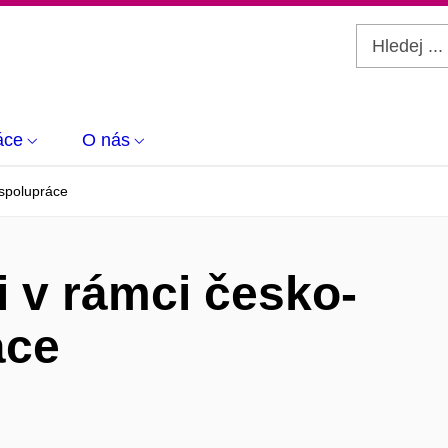
áce
O nás
 spolupráce
i v rámci česko-
áce