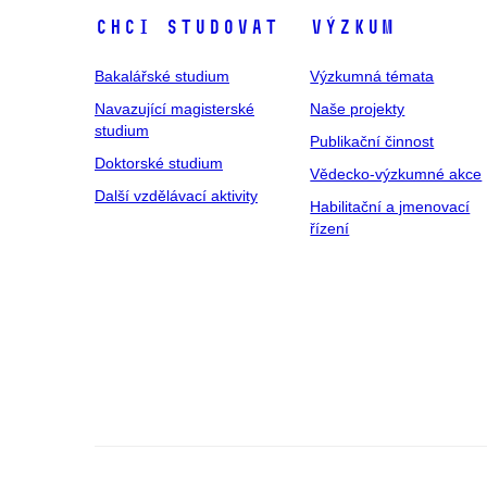
Chci studovat
Výzkum
Bakalářské studium
Výzkumná témata
Navazující magisterské
Naše projekty
studium
Publikační činnost
Doktorské studium
Vědecko-výzkumné akce
Další vzdělávací aktivity
Habilitační a jmenovací
řízení