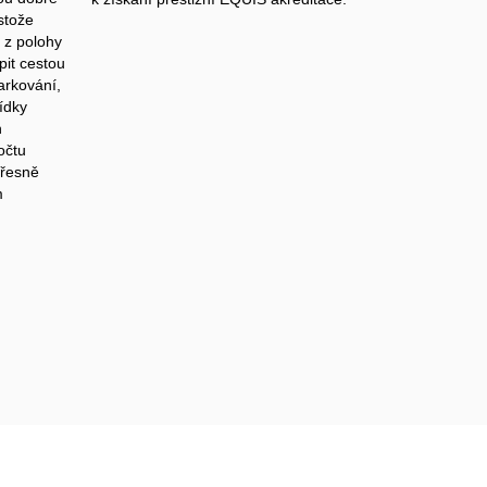
stože
í z polohy
it cestou
arkování,
ídky
h
očtu
přesně
m