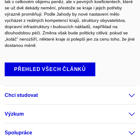
tak v celkovém objemu peněz, ale v pevných koeficientech, které
se už dvě dekády nemění, přestože se kraje i jejich potřeby
výrazně proměňují. Podle Jahody by nové nastavení mělo
vycházet z reálných kompetencí krajů, struktury obyvatelstva,
dopravní infrastruktury i budoucích nákladů, například na
dlouhodobou péči. Změna však bude politicky citlivá: pokud se
„koláč“ nerozšíří, některé kraje si polepší jen za cenu toho, že jiné
dostanou méně.
PŘEHLED VŠECH ČLÁNKŮ
Chci studovat
Výzkum
Spolupráce