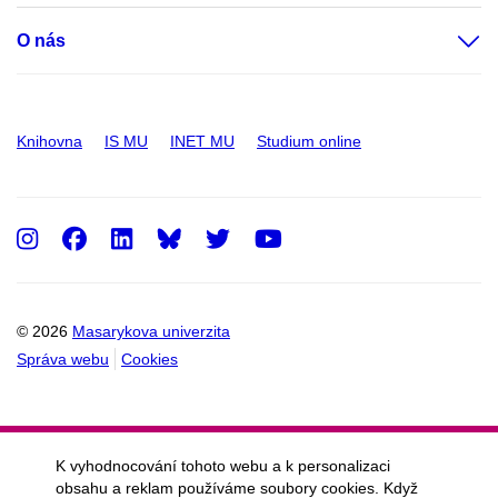
O nás
Knihovna
IS MU
INET MU
Studium online
Instagram
Facebook
LinkedIn
Twitter
Youtube
© 2026
Masarykova univerzita
Správa webu
Cookies
K vyhodnocování tohoto webu a k personalizaci
obsahu a reklam používáme soubory cookies. Když