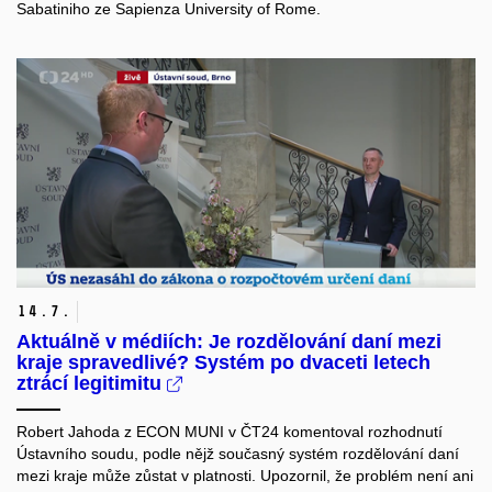
Sabatiniho ze Sapienza University of Rome.
14.
7.
Aktuálně v médiích: Je rozdělování daní mezi
kraje spravedlivé? Systém po dvaceti letech
ztrácí legitimitu
Robert Jahoda z ECON MUNI v ČT24 komentoval rozhodnutí
Ústavního soudu, podle nějž současný systém rozdělování daní
mezi kraje může zůstat v platnosti. Upozornil, že problém není ani