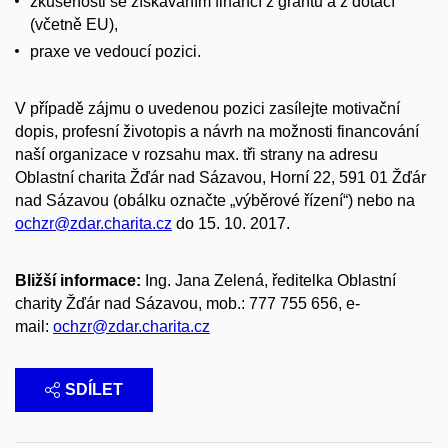
zkušenosti se získáváním financí z grantů a z dotací
(včetně EU),
praxe ve vedoucí pozici.
V případě zájmu o uvedenou pozici zasílejte motivační
dopis, profesní životopis a návrh na možnosti financování
naší organizace v rozsahu max. tři strany na adresu
Oblastní charita Žďár nad Sázavou, Horní 22, 591 01 Žďár
nad Sázavou (obálku označte „výběrové řízení“) nebo na
ochzr@zdar.charita.cz
do 15. 10. 2017.
Bližší informace:
Ing. Jana Zelená, ředitelka Oblastní
charity Žďár nad Sázavou, mob.: 777 755 656, e-
mail:
ochzr@zdar.charita.cz
SDÍLET