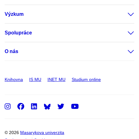
Výzkum
Spolupráce
O nás
Knihovna
IS MU
INET MU
Studium online
Instagram
Facebook
LinkedIn
Twitter
Youtube
© 2026
Masarykova univerzita