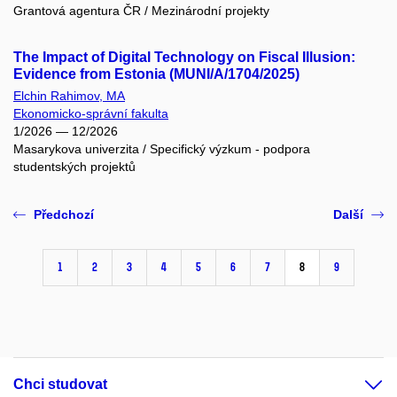
Grantová agentura ČR / Mezinárodní projekty
The Impact of Digital Technology on Fiscal Illusion:
Evidence from Estonia (MUNI/A/1704/2025)
Elchin Rahimov, MA
Ekonomicko-správní fakulta
1/2026 — 12/2026
Masarykova univerzita / Specifický výzkum - podpora
studentských projektů
Předchozí
Další
1
2
3
4
5
6
7
8
9
Chci studovat