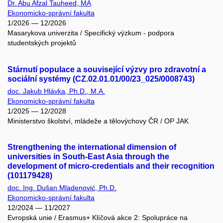
Dr. Abu Afzal Tauheed, MA
Ekonomicko-správní fakulta
1/2026 — 12/2026
Masarykova univerzita / Specifický výzkum - podpora
studentských projektů
Stárnutí populace a související výzvy pro zdravotní a
sociální systémy (CZ.02.01.01/00/23_025/0008743)
doc. Jakub Hlávka, Ph.D., M.A.
Ekonomicko-správní fakulta
1/2025 — 12/2028
Ministerstvo školství, mládeže a tělovýchovy ČR / OP JAK
Strengthening the international dimension of
universities in South-East Asia through the
development of micro-credentials and their recognition
(101179428)
doc. Ing. Dušan Mladenović, Ph.D.
Ekonomicko-správní fakulta
12/2024 — 11/2027
Evropská unie / Erasmus+ Klíčová akce 2: Spolupráce na