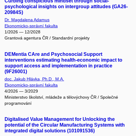
Curbing conspicious mindset through social-
psychological insights on intergroup attitudes (GA26-
20984S)
Dr. Magdalena Adamus
Ekonomicko-správní fakulta
1/2026 — 12/2028
Grantová agentura ČR / Standardní projekty
DEMentia CAre and Psychosocial Support
interventions estimating health-economic impact to
support access and implementation in practice
(9F26001)
doc. Jakub Hlávka, Ph.D., M.A.
Ekonomicko-správní fakulta
4/2026 — 3/2029
Ministerstvo školství, mládeže a tělovýchovy ČR / Společné
programování
Digitalised Value Management for Unlocking the
potential of the Circular Manufacturing Systems with
integrated digital solutions (101091536)