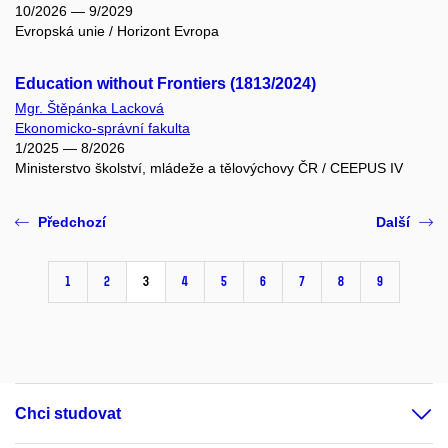
10/2026 — 9/2029
Evropská unie / Horizont Evropa
Education without Frontiers (1813/2024)
Mgr. Štěpánka Lacková
Ekonomicko-správní fakulta
1/2025 — 8/2026
Ministerstvo školství, mládeže a tělovýchovy ČR / CEEPUS IV
Předchozí
Další
1
2
3
4
5
6
7
8
9
Chci studovat