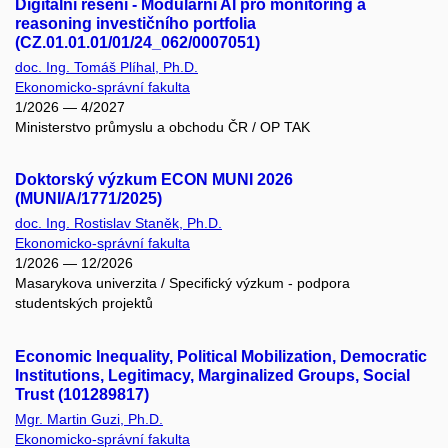
Digitální řešení - Modulární AI pro monitoring a
reasoning investičního portfolia
(CZ.01.01.01/01/24_062/0007051)
doc. Ing. Tomáš Plíhal, Ph.D.
Ekonomicko-správní fakulta
1/2026 — 4/2027
Ministerstvo průmyslu a obchodu ČR / OP TAK
Doktorský výzkum ECON MUNI 2026
(MUNI/A/1771/2025)
doc. Ing. Rostislav Staněk, Ph.D.
Ekonomicko-správní fakulta
1/2026 — 12/2026
Masarykova univerzita / Specifický výzkum - podpora
studentských projektů
Economic Inequality, Political Mobilization, Democratic
Institutions, Legitimacy, Marginalized Groups, Social
Trust (101289817)
Mgr. Martin Guzi, Ph.D.
Ekonomicko-správní fakulta