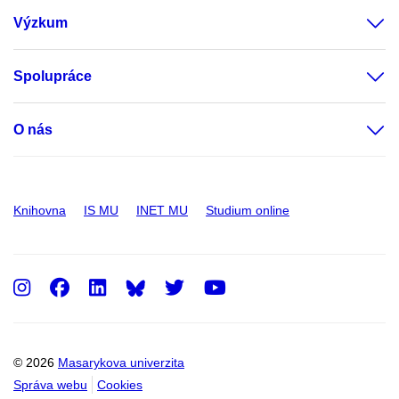
Výzkum
Spolupráce
O nás
Knihovna
IS MU
INET MU
Studium online
Instagram
Facebook
LinkedIn
Twitter
Youtube
© 2026
Masarykova univerzita
Správa webu
Cookies