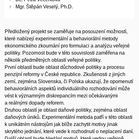
Mgr. Štěpán Veselý, Ph.D.
Předložený projekt se zaměřuje na posouzení možností,
které nabízejí experimentální a behaviorální metody
ekonomického zkoumání pro formulaci a analýzu veřejné
politiky. Pozornost bude v této souvislosti zaměřena na
několik předmětných oblastí veřejné politiky.
První oblastí bude oblast důchodové politiky a procesu
penzijní reformy v České republice. Zkušenosti z jiných
zemí, zejména Slovenska, či Polska ukazují, že opomenutí
behaviorálních aspektů individuálního rozhodování může
vést k významným diskrepancím mezi očekávanými
a reálnými dopady reforem.
Druhou oblastí je oblast daňové politiky, zejména oblast
daňových úniků. Experimentální metoda patří v této oblasti
k unikátním nástrojům jak blíže zachytit motivy jinak
skrytého jednání, které vede k rozhodnutí o neplacení daní.
Další oblastí bude hledání motivů, které vedou veřejně