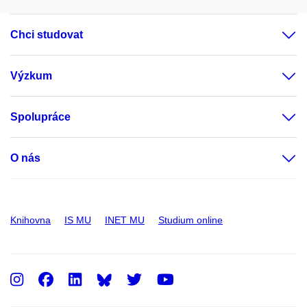
Chci studovat
Výzkum
Spolupráce
O nás
Knihovna
IS MU
INET MU
Studium online
Instagram
Facebook
LinkedIn
Twitter
Youtube