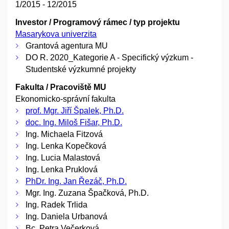
1/2015 - 12/2015
Investor / Programový rámec / typ projektu
Masarykova univerzita
Grantová agentura MU
DO R. 2020_Kategorie A - Specifický výzkum -
Studentské výzkumné projekty
Fakulta / Pracoviště MU
Ekonomicko-správní fakulta
prof. Mgr. Jiří Špalek, Ph.D.
doc. Ing. Miloš Fišar, Ph.D.
Ing. Michaela Fitzová
Ing. Lenka Kopečková
Ing. Lucia Malastová
Ing. Lenka Pruklová
PhDr. Ing. Jan Řezáč, Ph.D.
Mgr. Ing. Zuzana Špačková, Ph.D.
Ing. Radek Trlida
Ing. Daniela Urbanová
Bc. Petra Večerková