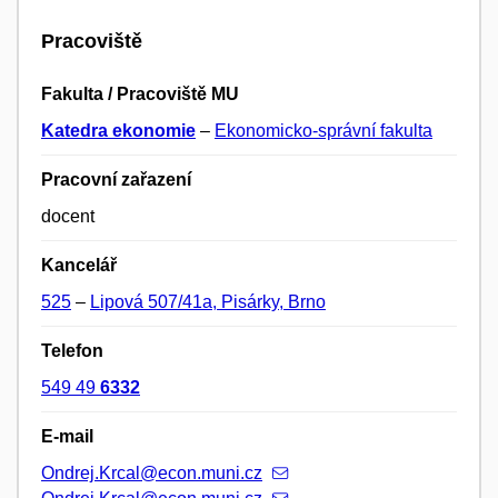
Pracoviště
Fakulta / Pracoviště MU
Katedra ekonomie
–
Ekonomicko-správní fakulta
Pracovní zařazení
docent
Kancelář
525
–
Lipová 507/41a, Pisárky, Brno
Telefon
549 49
6332
E-mail
Ondrej.Krcal@econ.muni.cz