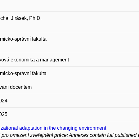
ichal Jirásek, Ph.D.
icko-správní fakulta
ková ekonomika a management
icko-správní fakulta
vání docentem
2024
2025
zational adaptation in the changing environment
pro omezení zveřejnění práce: Annexes contain full published 