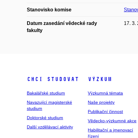
Stanovisko komise
Stano
Datum zasedání vědecké rady
17. 3.
fakulty
Chci studovat
Výzkum
Bakalářské studium
Výzkumná témata
Navazující magisterské
Naše projekty
studium
Publikační činnost
Doktorské studium
Vědecko-výzkumné akce
Další vzdělávací aktivity
Habilitační a jmenovací
řízení