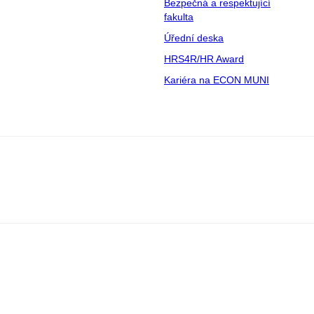
Bezpečná a respektující
fakulta
Úřední deska
HRS4R/HR Award
Kariéra na ECON MUNI