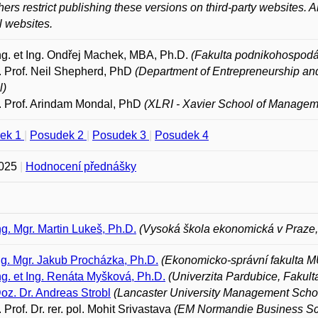
hers restrict publishing these versions on third-party websites. A
l websites.
Ing. et Ing. Ondřej Machek, MBA, Ph.D.
(Fakulta podnikohospod
 Prof. Neil Shepherd, PhD
(Department of Entrepreneurship an
l)
. Prof. Arindam Mondal, PhD
(XLRI - Xavier School of Managem
ek 1
|
Posudek 2
|
Posudek 3
|
Posudek 4
2025
|
Hodnocení přednášky
Ing. Mgr. Martin Lukeš, Ph.D.
(Vysoká škola ekonomická v Praze
ng. Mgr. Jakub Procházka, Ph.D.
(Ekonomicko-správní fakulta M
Ing. et Ing. Renáta Myšková, Ph.D.
(Univerzita Pardubice, Fakul
Doz. Dr. Andreas Strobl
(Lancaster University Management Schoo
 Prof. Dr. rer. pol. Mohit Srivastava
(EM Normandie Business Sch