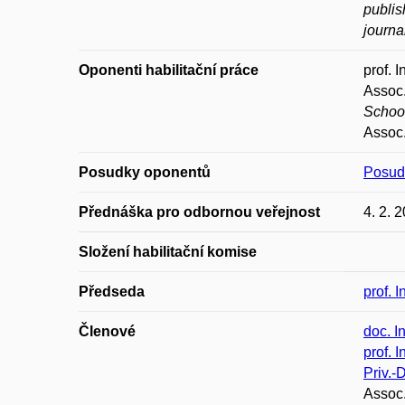
publis
journa
Oponenti habilitační práce
prof. 
Assoc.
Schoo
Assoc
Posudky oponentů
Posud
Přednáška pro odbornou veřejnost
4. 2. 
Složení habilitační komise
Předseda
prof. 
Členové
doc. I
prof. 
Priv.-
Assoc.