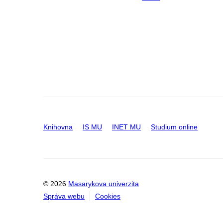
Knihovna
IS MU
INET MU
Studium online
© 2026
Masarykova univerzita
Správa webu
Cookies