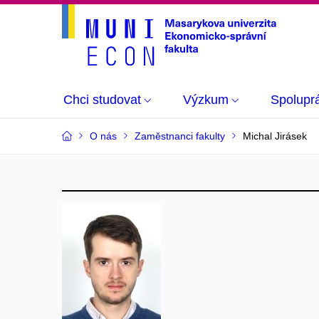
Chci studovat
Výzkum
Spolupr
O nás
Zaměstnanci fakulty
Michal Jirásek