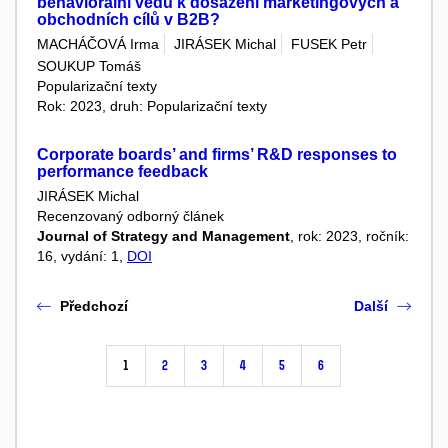
behaviorální vědu k dosažení marketingových a
obchodních cílů v B2B?
MACHÁČOVÁ Irma
JIRÁSEK Michal
FUSEK Petr
SOUKUP Tomáš
Popularizační texty
Rok: 2023, druh: Popularizační texty
Corporate boards’ and firms’ R&D responses to
performance feedback
JIRÁSEK Michal
Recenzovaný odborný článek
Journal of Strategy and Management
, rok: 2023, ročník:
16, vydání: 1,
DOI
Předchozí
Další
1
2
3
4
5
6