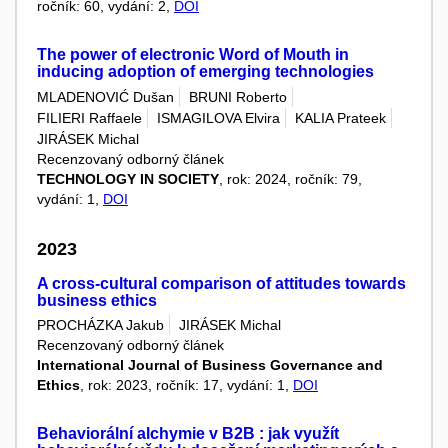
ročník: 60, vydání: 2,
DOI
The power of electronic Word of Mouth in
inducing adoption of emerging technologies
MLADENOVIĆ Dušan
BRUNI Roberto
FILIERI Raffaele
ISMAGILOVA Elvira
KALIA Prateek
JIRÁSEK Michal
Recenzovaný odborný článek
TECHNOLOGY IN SOCIETY
, rok: 2024, ročník: 79,
vydání: 1,
DOI
2023
A cross-cultural comparison of attitudes towards
business ethics
PROCHÁZKA Jakub
JIRÁSEK Michal
Recenzovaný odborný článek
International Journal of Business Governance and
Ethics
, rok: 2023, ročník: 17, vydání: 1,
DOI
Behaviorální alchymie v B2B : jak využít