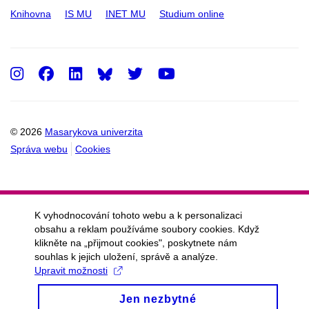
Knihovna
IS MU
INET MU
Studium online
Instagram
Facebook
LinkedIn
Twitter
Youtube
© 2026
Masarykova univerzita
Správa webu
Cookies
K vyhodnocování tohoto webu a k personalizaci
obsahu a reklam používáme soubory cookies. Když
klikněte na „přijmout cookies", poskytnete nám
souhlas k jejich uložení, správě a analýze.
Upravit možnosti
Jen nezbytné