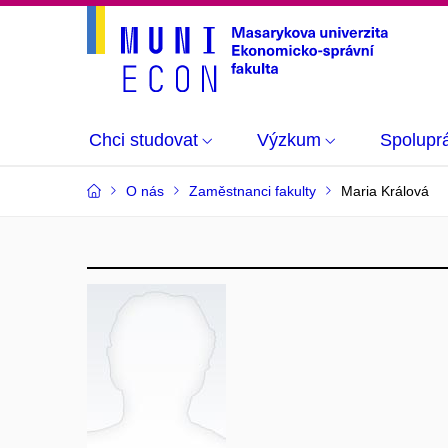
Chci studovat
Výzkum
Spolupr
O nás
Zaměstnanci fakulty
Maria Králová