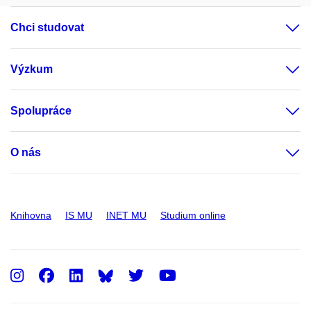
Chci studovat
Výzkum
Spolupráce
O nás
Knihovna
IS MU
INET MU
Studium online
Instagram
Facebook
LinkedIn
Twitter
Youtube