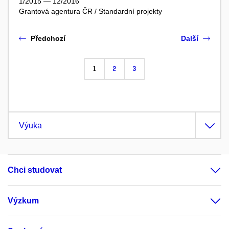
1/2015 — 12/2016
Grantová agentura ČR / Standardní projekty
Předchozí
Další
1
2
3
Výuka
Chci studovat
Výzkum