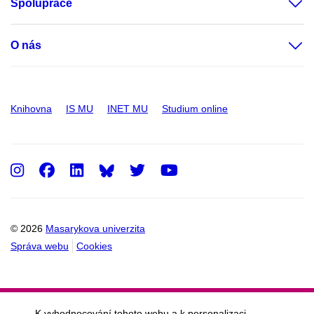
Spolupráce
O nás
Knihovna
IS MU
INET MU
Studium online
Instagram
Facebook
LinkedIn
Twitter
Youtube
© 2026
Masarykova univerzita
Správa webu
Cookies
K vyhodnocování tohoto webu a k personalizaci