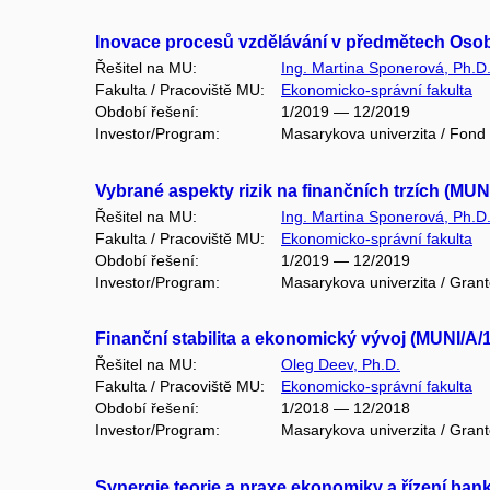
Inovace procesů vzdělávání v předmětech Osobn
Řešitel na MU:
Ing. Martina Sponerová, Ph.D
Fakulta / Pracoviště MU:
Ekonomicko-správní fakulta
Období řešení:
1/2019 — 12/2019
Investor/Program:
Masarykova univerzita / Fond
Vybrané aspekty rizik na finančních trzích (MUN
Řešitel na MU:
Ing. Martina Sponerová, Ph.D
Fakulta / Pracoviště MU:
Ekonomicko-správní fakulta
Období řešení:
1/2019 — 12/2019
Investor/Program:
Masarykova univerzita / Gran
Finanční stabilita a ekonomický vývoj (MUNI/A/
Řešitel na MU:
Oleg Deev, Ph.D.
Fakulta / Pracoviště MU:
Ekonomicko-správní fakulta
Období řešení:
1/2018 — 12/2018
Investor/Program:
Masarykova univerzita / Gran
Synergie teorie a praxe ekonomiky a řízení ban