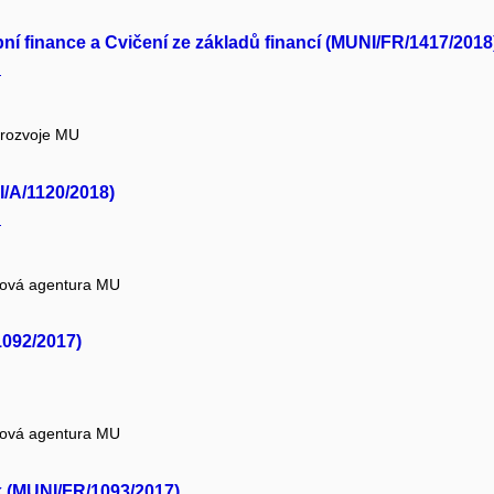
í finance a Cvičení ze základů financí (MUNI/FR/1417/2018
.
 rozvoje MU
I/A/1120/2018)
.
tová agentura MU
1092/2017)
tová agentura MU
k (MUNI/FR/1093/2017)