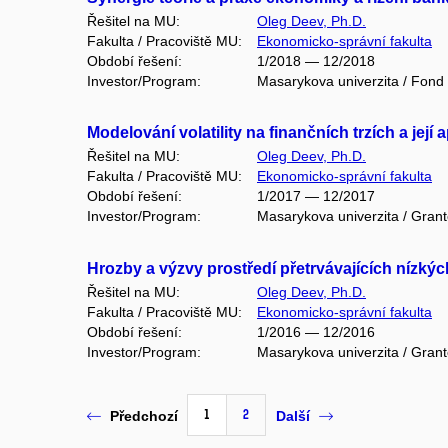
Řešitel na MU:
Oleg Deev, Ph.D.
Fakulta / Pracoviště MU:
Ekonomicko-správní fakulta
Období řešení:
1/2018 — 12/2018
Investor/Program:
Masarykova univerzita / Fond
Modelování volatility na finančních trzích a její 
Řešitel na MU:
Oleg Deev, Ph.D.
Fakulta / Pracoviště MU:
Ekonomicko-správní fakulta
Období řešení:
1/2017 — 12/2017
Investor/Program:
Masarykova univerzita / Gran
Hrozby a výzvy prostředí přetrvávajících nízký
Řešitel na MU:
Oleg Deev, Ph.D.
Fakulta / Pracoviště MU:
Ekonomicko-správní fakulta
Období řešení:
1/2016 — 12/2016
Investor/Program:
Masarykova univerzita / Gran
1
2
Předchozí
Další