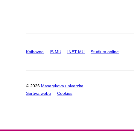
Knihovna
IS MU
INET MU
Studium online
© 2026
Masarykova univerzita
Správa webu
Cookies