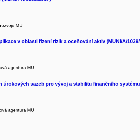
 rozvoje MU
aplikace v oblasti řízení rizik a oceňování aktiv (MUNI/A/1039
tová agentura MU
ch úrokových sazeb pro vývoj a stabilitu finančního systém
tová agentura MU