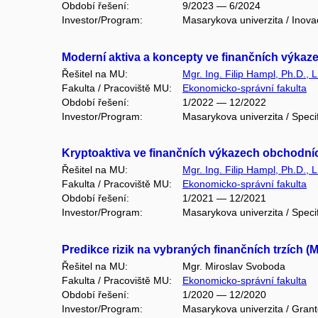
Období řešení:
9/2023 — 6/2024
Investor/Program:
Masarykova univerzita / Inov
Moderní aktiva a koncepty ve finančních výkaz
Řešitel na MU:
Mgr. Ing. Filip Hampl, Ph.D., 
Fakulta / Pracoviště MU:
Ekonomicko-správní fakulta
Období řešení:
1/2022 — 12/2022
Investor/Program:
Masarykova univerzita / Speci
Kryptoaktiva ve finančních výkazech obchodní
Řešitel na MU:
Mgr. Ing. Filip Hampl, Ph.D., 
Fakulta / Pracoviště MU:
Ekonomicko-správní fakulta
Období řešení:
1/2021 — 12/2021
Investor/Program:
Masarykova univerzita / Speci
Predikce rizik na vybraných finančních trzích (
Řešitel na MU:
Mgr. Miroslav Svoboda
Fakulta / Pracoviště MU:
Ekonomicko-správní fakulta
Období řešení:
1/2020 — 12/2020
Investor/Program:
Masarykova univerzita / Gran