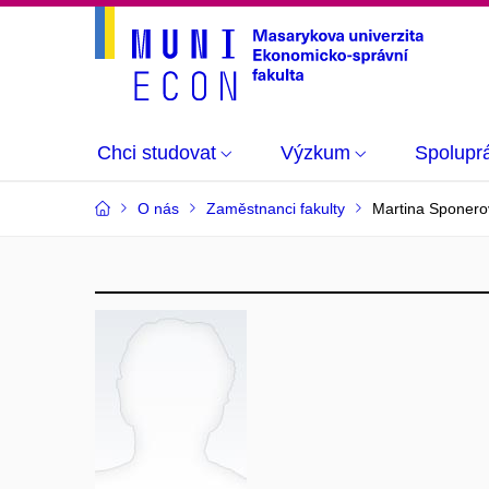
Chci studovat
Výzkum
Spolupr
O nás
Zaměstnanci fakulty
Martina Sponero