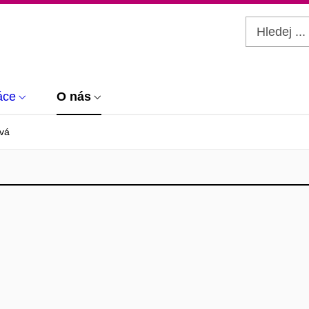
áce
O nás
vá