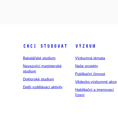
Chci studovat
Výzkum
Bakalářské studium
Výzkumná témata
Navazující magisterské
Naše projekty
studium
Publikační činnost
Doktorské studium
Vědecko-výzkumné akce
Další vzdělávací aktivity
Habilitační a jmenovací
řízení