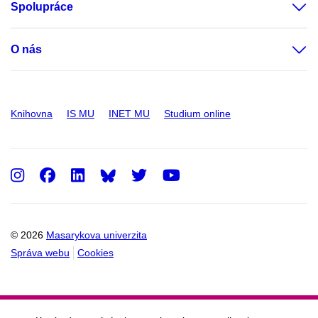
Spolupráce
O nás
Knihovna
IS MU
INET MU
Studium online
Instagram
Facebook
LinkedIn
Twitter
Youtube
© 2026
Masarykova univerzita
Správa webu
Cookies