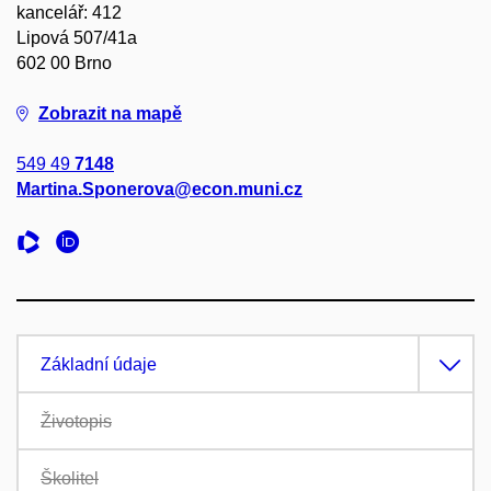
kancelář: 412
Lipová 507/41a
602 00 Brno
Zobrazit na mapě
549 49
7148
Martina.Sponerova@econ.muni.cz
Základní údaje
Životopis
Školitel