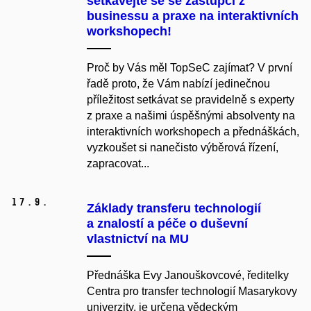
setkávejte se se zástupci z
businessu a praxe na interaktivních
workshopech!
Proč by Vás měl TopSeC zajímat? V první
řadě proto, že Vám nabízí jedinečnou
příležitost setkávat se pravidelně s experty
z praxe a našimi úspěšnými absolventy na
interaktivních workshopech a přednáškách,
vyzkoušet si nanečisto výběrová řízení,
zapracovat...
17.
9.
Základy transferu technologií
a znalostí a péče o duševní
vlastnictví na MU
Přednáška Evy Janouškovcové, ředitelky
Centra pro transfer technologií Masarykovy
univerzity, je určena vědeckým