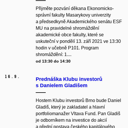
Přijměte pozvání děkana Ekonomicko-
správní fakulty Masarykovy univerzity
a předsedkyně Akademického senátu ESF
MU na pravidelné shromáždění
akademické obce fakulty, které se
uskuteční v pondělí 13. září 2021 ve 13:30
hodin v učebně P101. Program
shromáždění: 1....
od 13:30 do 14:30
16.
9.
Prednáška Klubu investorů
s Danielem Gladišem
Hostem Klubu investorů Brno bude Daniel
Gladiš, který je zakladatel a hlavní
portfoliomanažer Vltava Fund. Pan Gladiš
je odborníkem na investice do akcií
a přední postava českého kapitálového