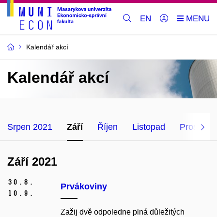
EN
Kalendář akcí
Kalendář akcí
Srpen 2021
Září
Říjen
Listopad
Prosinec
Září 2021
30.
8.
Prvákoviny
10.
9.
Zažij dvě odpoledne plná důležitých