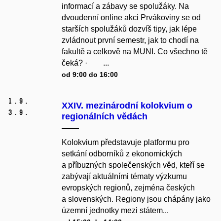
informací a zábavy se spolužáky. Na
dvoudenní online akci Prvákoviny se od
starších spolužáků dozvíš tipy, jak lépe
zvládnout první semestr, jak to chodí na
fakultě a celkově na MUNI. Co všechno tě
čeká? · ...
od 9:00 do 16:00
1.
9.
XXIV. mezinárodní kolokvium o
3.
9.
regionálních vědách
Kolokvium představuje platformu pro
setkání odborníků z ekonomických
a příbuzných společenských věd, kteří se
zabývají aktuálními tématy výzkumu
evropských regionů, zejména českých
a slovenských. Regiony jsou chápány jako
územní jednotky mezi státem...