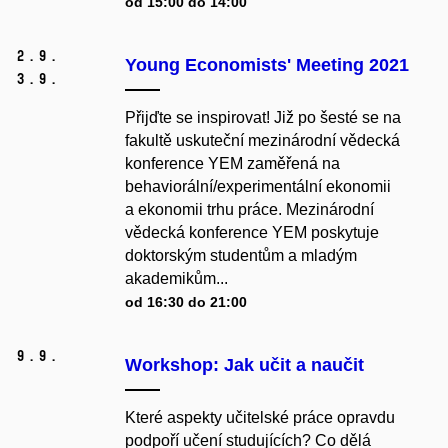
od 15:00 do 14:00
2.
9.
Young Economists' Meeting 2021
3.
9.
Přijďte se inspirovat! Již po šesté se na
fakultě uskuteční mezinárodní vědecká
konference YEM zaměřená na
behaviorální/experimentální ekonomii
a ekonomii trhu práce. Mezinárodní
vědecká konference YEM poskytuje
doktorským studentům a mladým
akademikům...
od 16:30 do 21:00
9.
9.
Workshop: Jak učit a naučit
Které aspekty učitelské práce opravdu
podpoří učení studujících? Co dělá