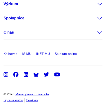
Výzkum
Spolupráce
O nás
Knihovna
IS MU
INET MU
Studium online
Instagram
Facebook
LinkedIn
Twitter
Youtube
© 2026
Masarykova univerzita
Správa webu
Cookies