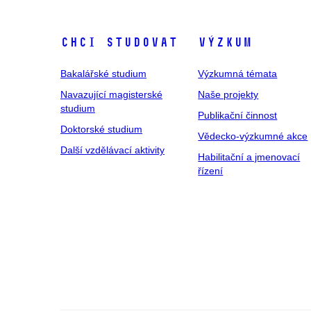
Chci studovat
Výzkum
Bakalářské studium
Výzkumná témata
Navazující magisterské
Naše projekty
studium
Publikační činnost
Doktorské studium
Vědecko-výzkumné akce
Další vzdělávací aktivity
Habilitační a jmenovací
řízení