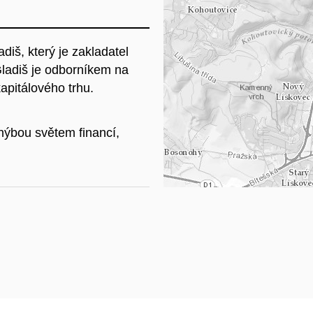
Na
iš, který je zakladatel
Gladiš je odborníkem na
apitálového trhu.
hýbou světem financí,