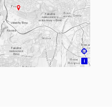
čítám mapu…

i