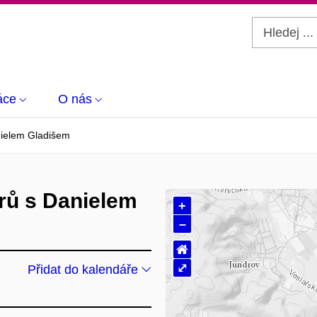
áce
O nás
nielem Gladišem
rů s Danielem
+
–
⌂
⤢
Přidat do kalendáře