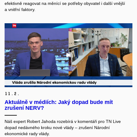
efektivně reagovat na měnící se potřeby obyvatel i další vnější
a vnitřní faktory.
11.
2.
Aktuálně v médiích: Jaký dopad bude mít
zrušení NERV?
Náš expert Robert Jahoda rozebírá v komentáři pro TN Live
dopad nedávného kroku nové vlády
–
zrušení Národní
ekonomické rady vlády.