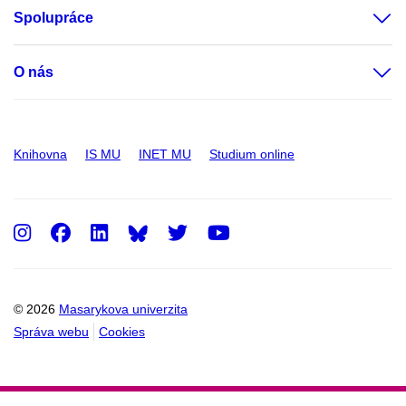
Spolupráce
O nás
Knihovna
IS MU
INET MU
Studium online
Instagram
Facebook
LinkedIn
Twitter
Youtube
© 2026
Masarykova univerzita
Správa webu
Cookies