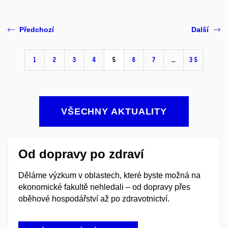
Předchozí
Další
1
2
3
4
5
6
7
…
35
VŠECHNY AKTUALITY
Od dopravy po zdraví
Děláme výzkum v oblastech, které byste možná na
ekonomické fakultě nehledali – od dopravy přes
oběhové hospodářství až po zdravotnictví.