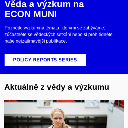
Věda a výzkum na
ECON MUNI
Poznejte výzkumná témata, kterými se zabýváme,
zúčastněte se vědeckých setkání nebo si prohlédněte
naše nejzajímavější publikace.
POLICY REPORTS SERIES
Aktuálně z vědy a výzkumu