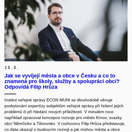
13.
3.
Jak se vyvíjejí města a obce v Česku a co to
znamená pro školy, služby a spolupráci obcí?
Odpovídá Filip Hrůza
Institut veřejné správy ECON MUNI se dlouhodobě věnuje
poskytování expertízy subjektům veřejné správy při řešení jejich
problémů či při hledání nových příležitostí. V minulém roce
například zpracoval koncepce rozvoje pro město Krnov, svazky
obcí Němčicko a Tišnovsko. V rozhovoru Filip Hrůza představuje,
co data ukazují o budoucím rozvoji a jak mohou města a obce