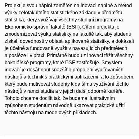
Projekt je svou náplní zaměřen na inovaci náplně a metod
výuky celofakultního statistického základu v předmětu
statistika, který využívají všechny studijní programy na
Ekonomicko-správní fakultě (ESF). Cílem projektu je
zmodernizovat výuku statistiky na fakultě tak, aby studenti
získali dovednosti v oblasti aplikované statistiky, a dokázali
je účelně a fundovaně využít v navazujících předmětech
a posléze i v praxi. Primárně budou z inovací těžit všechny
bakalářské programy, které ESF zastřešuje. Smyslem
inovací je dosáhnout snazšího propojení vyučovaných
nástrojů a technik s praktickými aplikacemi, a to způsobem,
který bude motivovat studenty k dalšímu využívání těchto
nástrojů v rámci studia a v jejich další odborné kariéře.
Tohoto chceme docílit tak, že budeme ilustrativním
způsobem studentům návodně ukazovat praktické užití
těchto nástrojů na modelových příkladech.