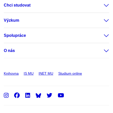
Chci studovat
Výzkum
Spolupráce
O nás
Knihovna
IS MU
INET MU
Studium online
Instagram
Facebook
LinkedIn
Twitter
Youtube