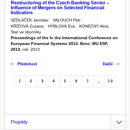
Restructuring of the Czech Banking Sector –
Influence of Mergers on Selected Financial
Indicators
SEDLÁČEK Jaroslav
VALOUCH Petr
KŘÍŽOVÁ Zuzana
HÝBLOVÁ Eva
KONEČNÝ Alois
Stať ve sborníku
Proceedings of the In the International Conference on
European Financial Systems 2013. Brno: MU ESF,
2013
, rok: 2013
Předchozí
Další
1
2
3
4
5
6
7
…
10
Projekty