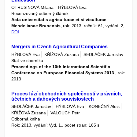
OTRUSINOVÁ Milana
HÝBLOVÁ Eva
Recenzovaný odborný článek
Acta universitatis agriculturae et silviculturae
Mendelianae Brunensis
, rok: 2013, ročník: 61, vydání: 2,
DOI
Mergers in Czech Agricultural Companies
HÝBLOVÁ Eva
KŘÍŽOVÁ Zuzana
SEDLÁČEK Jaroslav
Stať ve sborníku
Proceedings of the 10th International Scientific
Conference on European Financial Systems 2013.
, rok:
2013
Proces fúzí obchodních společností v právních,
účetních a daňových souvislostech
SEDLÁČEK Jaroslav
HÝBLOVÁ Eva
KONEČNÝ Alois
KŘÍŽOVÁ Zuzana
VALOUCH Petr
Odborná kniha
Rok: 2013, vydání: Vyd. 1., počet stran: 185 s.