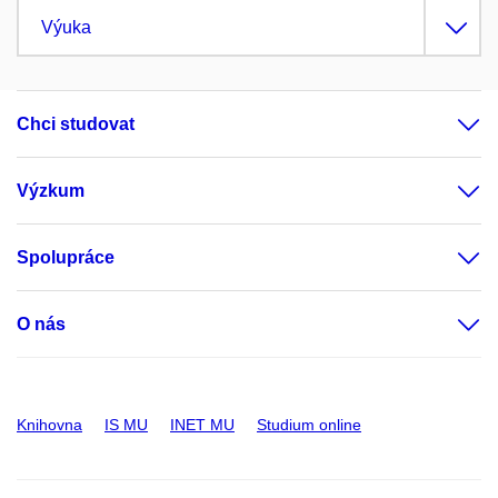
Výuka
Chci studovat
Výzkum
Spolupráce
O nás
Knihovna
IS MU
INET MU
Studium online