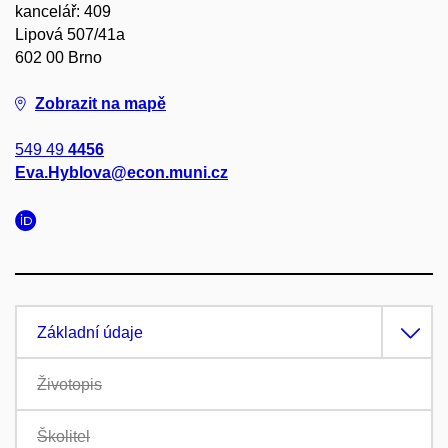
kancelář: 409
Lipová 507/41a
602 00 Brno
Zobrazit na mapě
549 49
4456
Eva.Hyblova@econ.muni.cz
Základní údaje
Životopis
Školitel