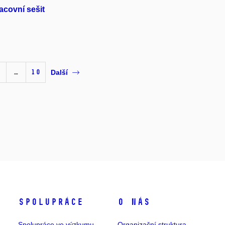
acovní sešit
…
10
Další
Spolupráce
O nás
Spolupráce ve výzkumu
Organizační struktura