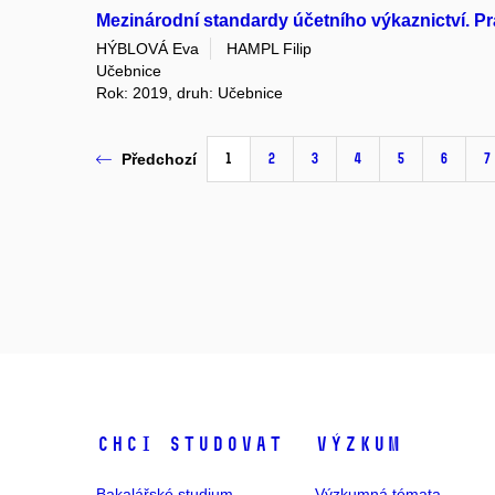
Mezinárodní standardy účetního výkaznictví. Pr
HÝBLOVÁ Eva
HAMPL Filip
Učebnice
Rok: 2019, druh: Učebnice
1
2
3
4
5
6
7
Předchozí
Chci studovat
Výzkum
Bakalářské studium
Výzkumná témata