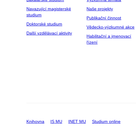
Navazující magisterské
Naše projekty
studium
Publikační činnost
Doktorské studium
Vědecko-výzkumné akce
Další vzdělávací aktivity
Habilitační a jmenovací
řízení
Knihovna
IS MU
INET MU
Studium online