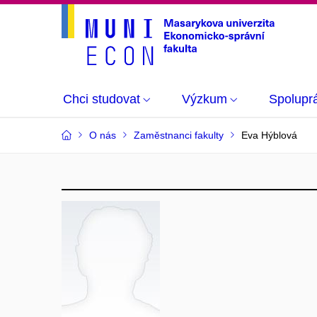
Chci studovat
Výzkum
Spolupr
O nás
Zaměstnanci fakulty
Eva Hýblová