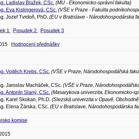
Ing. Ladislav Blažek, CSc.
(MU - Ekonomicko-správní fakulta)
Ing. Eva Kislingerová, CSc.
(VŠE v Praze - Fakulta podnikohosp
Ing. Jozef Tvrdoň, PhD.
(EU v Bratislave - Národohospodárska fa
ek 1
|
Posudek 2
|
Posudek 3
2015
|
Hodnocení přednášky
Ing. Vojtěch Krebs, CSc.
(VŠE v Praze, Národohospodářská fakul
Ing. Jaroslav Macháček, CSc.
(VŠE v Praze, Národohospodářská 
Ing. Antonín Slaný, CSc.
(Masarykova univerzita, Ekonomicko-spr
Ing. Karel Skokan, Ph.D.
(Slezská univerzita v Opavě, Obchodně 
Ing. Elena Žárska, CSc.
(EU v Bratislave, Národohospodárska fa
visko komise
 2015