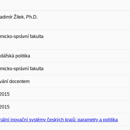
ladimír Žítek, Ph.D.
icko-správní fakulta
ářská politika
icko-správní fakulta
vání docentem
 2015
 2015
ální inovační systémy českých krajů: parametry a politika