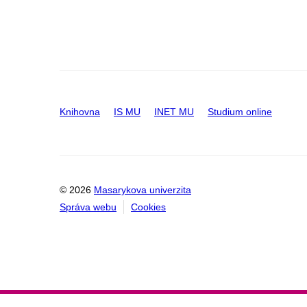
Knihovna
IS MU
INET MU
Studium online
© 2026
Masarykova univerzita
Správa webu
Cookies