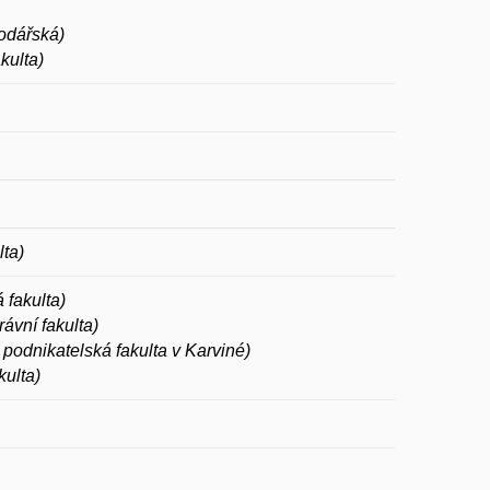
odářská)
kulta)
ta)
fakulta)
ávní fakulta)
podnikatelská fakulta v Karviné)
kulta)