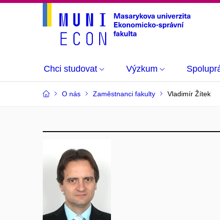
Chci studovat
Výzkum
Spolupr
O nás
Zaměstnanci fakulty
Vladimír Žítek