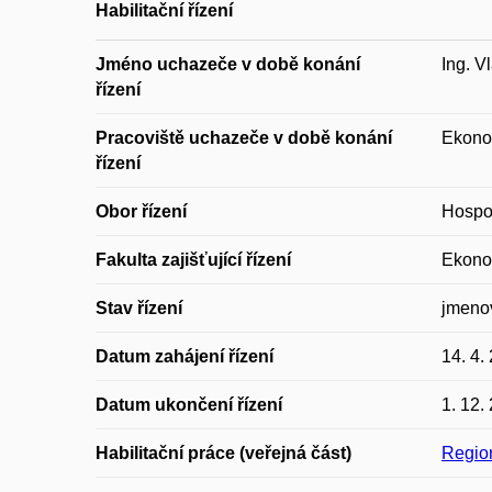
Habilitační řízení
Jméno uchazeče v době konání
Ing. V
řízení
Pracoviště uchazeče v době konání
Ekonom
řízení
Obor řízení
Hospod
Fakulta zajišťující řízení
Ekonom
Stav řízení
jmeno
Datum zahájení řízení
14. 4.
Datum ukončení řízení
1. 12.
Habilitační práce (veřejná část)
Region