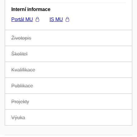
Interní informace
Portál MU
IS MU
Životopis
Školitel
Kvalifikace
Publikace
Projekty
Výuka