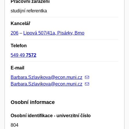
Pracovní zařazení
studijní referentka
Kancelář
206
–
Lipová 507/41a, Pisárky, Brno
Telefon
549 49
7572
E-mail
Barbara.Szlavikova@econ.muni.cz
Barbara.Szlavikova@econ.muni.cz
Osobní informace
Osobní identifikace - univerzitní číslo
804