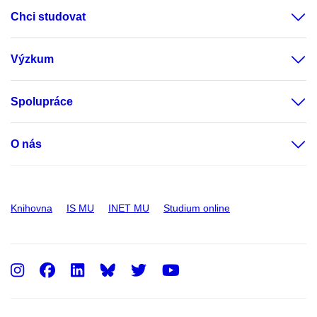
Chci studovat
Výzkum
Spolupráce
O nás
Knihovna
IS MU
INET MU
Studium online
Instagram
Facebook
LinkedIn
Twitter
Youtube