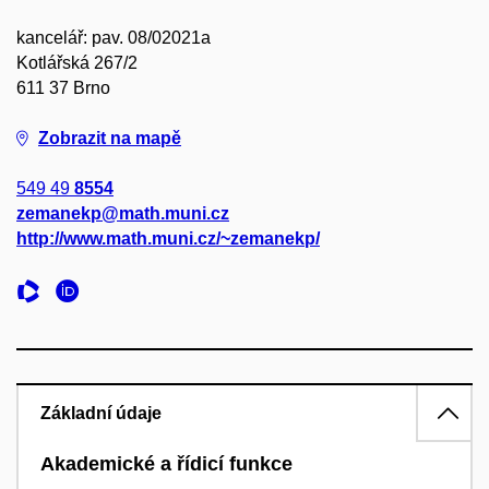
kancelář: pav. 08/02021a
Kotlářská 267/2
611 37 Brno
Zobrazit na mapě
549 49
8554
zemanekp@math.muni.cz
http://www.math.muni.cz/~zemanekp/
Základní údaje
Akademické a řídicí funkce