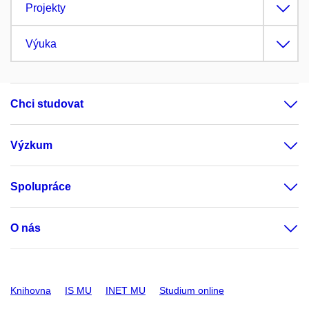
Projekty
Výuka
Chci studovat
Výzkum
Spolupráce
O nás
Knihovna
IS MU
INET MU
Studium online