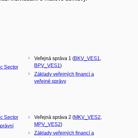
Veřejná správa 1 (
BKV_VES1
,
BPV_VES1
)
ic Sector
Základy veřejných financí a
veřejné správy
ic Sector
Veřejná správa 2 (
MKV_VES2
,
MPV_VES2
)
správní
Základy veřejných financí a