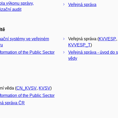
ola výkonu správy,
Veřejná správa
izační audit
ltě
mační systémy ve veřejném
Veřejná správa (
KVVESP
,
ru
KVVESP_T
)
formation of the Public Sector
Veřejná správa - úvod do 
vědy
ní věda (
CN_KVSV
,
KVSV
)
formation of the Public Sector
ná správa ČR