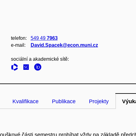
telefon:
549 49
7963
e‑mail:
David.Spacek@econ.muni.cz
sociální a akademické sítě:
Kvalifikace
Publikace
Projekty
Výuk
ouškové části semestru probíhat vždy na základě předch