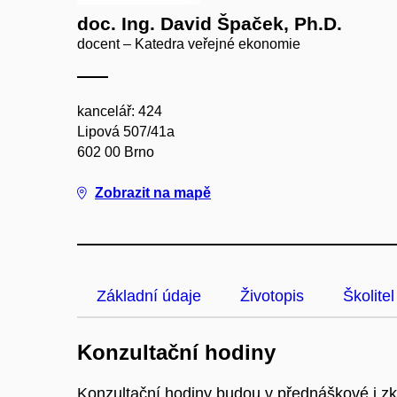
doc. Ing. David Špaček, Ph.D.
docent – Katedra veřejné ekonomie
kancelář: 424
Lipová 507/41a
602 00 Brno
Zobrazit na mapě
Základní údaje
Životopis
Školitel
Konzultační hodiny
Konzultační hodiny budou v přednáškové i zk