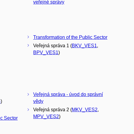
veřejné správy
Transformation of the Public Sector
Veřejná správa 1 (
BKV_VES1
,
BPV_VES1
)
Veřejná správa - úvod do správní
S
)
vědy
Veřejná správa 2 (
MKV_VES2
,
MPV_VES2
)
ic Sector