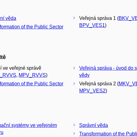
ní věda
Veřejná správa 1 (
BKV_V
BPV_VES1
)
formation of the Public Sector
ltě
í ve veřejné správě
Veřejná správa - úvod do 
_RVVS
,
MPV_RVVS
)
vědy
formation of the Public Sector
Veřejná správa 2 (
MKV_V
MPV_VES2
)
mační systémy ve veřejném
Správní věda
ru
Transformation of the Publ