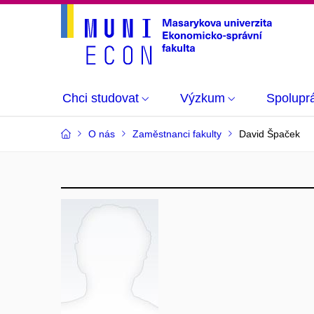
Chci studovat
Výzkum
Spolupr
O nás
Zaměstnanci fakulty
David Špaček