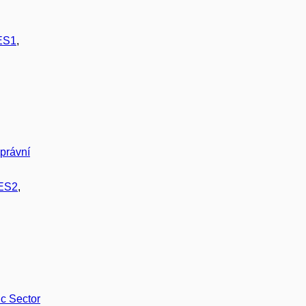
ES1
,
správní
ES2
,
ic Sector