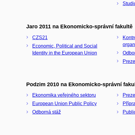
Studi
Jaro 2011 na Ekonomicko-správní fakultě
CZS21
Kontr
organ
Economic, Political and Social
Identity in the European Union
Odbor
Preze
Podzim 2010 na Ekonomicko-správní faku
Ekonomika veřejného sektoru
Preze
European Union Public Policy
Přípr
Odborná stáž
Publi