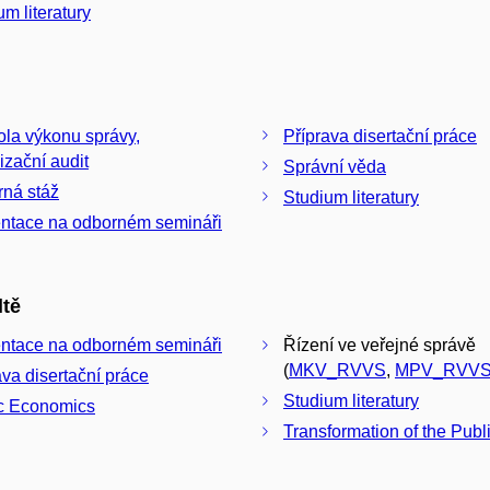
um literatury
ola výkonu správy,
Příprava disertační práce
izační audit
Správní věda
ná stáž
Studium literatury
ntace na odborném semináři
ltě
ntace na odborném semináři
Řízení ve veřejné správě
(
MKV_RVVS
,
MPV_RVV
ava disertační práce
Studium literatury
c Economics
Transformation of the Publ