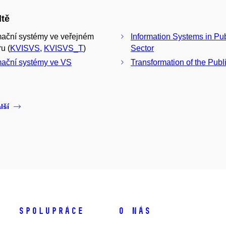
ltě
mační systémy ve veřejném
Information Systems in Pub
u (
KVISVS
,
KVISVS_T
)
Sector
mační systémy ve VS
Transformation of the Publ
lší
Spolupráce
O nás