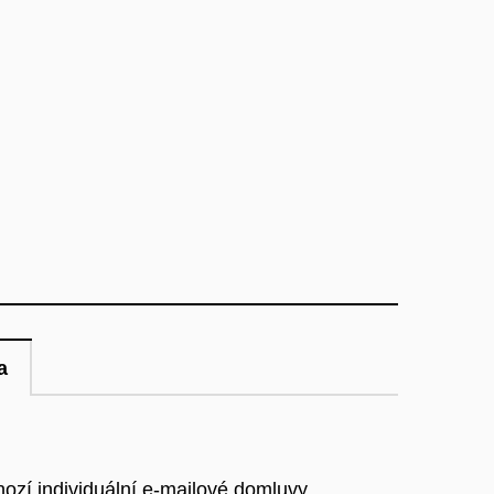
a
ozí individuální e-mailové domluvy.