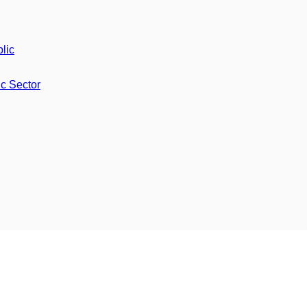
lic
ic Sector