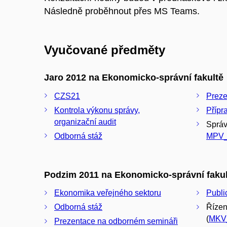
Následně proběhnout přes MS Teams.
Vyučované předměty
Jaro 2012 na Ekonomicko-správní fakultě
CZS21
Preze
Kontrola výkonu správy,
Přípr
organizační audit
Správ
Odborná stáž
MPV
Podzim 2011 na Ekonomicko-správní fakul
Ekonomika veřejného sektoru
Publi
Odborná stáž
Řízen
(
MKV
Prezentace na odborném semináři