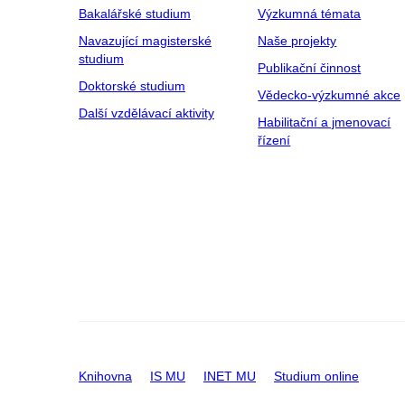
Bakalářské studium
Výzkumná témata
Navazující magisterské
Naše projekty
studium
Publikační činnost
Doktorské studium
Vědecko-výzkumné akce
Další vzdělávací aktivity
Habilitační a jmenovací
řízení
Knihovna
IS MU
INET MU
Studium online