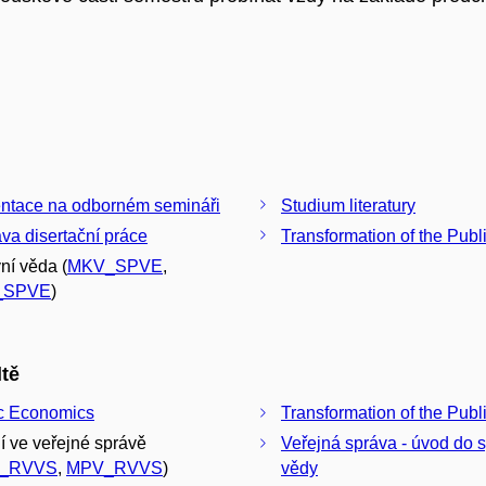
ntace na odborném semináři
Studium literatury
ava disertační práce
Transformation of the Publ
ní věda (
MKV_SPVE
,
_SPVE
)
tě
c Economics
Transformation of the Publ
í ve veřejné správě
Veřejná správa - úvod do 
_RVVS
,
MPV_RVVS
)
vědy