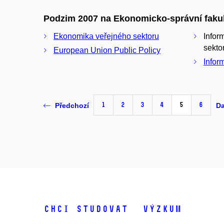
Podzim 2007 na Ekonomicko-správní faku
Ekonomika veřejného sektoru
Infor
sektor
European Union Public Policy
Infor
1
2
3
4
5
6
Předchozí
Da
Chci studovat
Výzkum