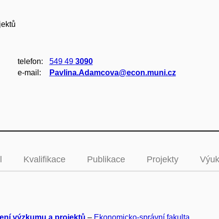
jektů
telefon:
549 49
3090
e‑mail:
Pavlina.Adamcova@econ.muni.cz
l
Kvalifikace
Publikace
Projekty
Výu
ení výzkumu a projektů
–
Ekonomicko-správní fakulta