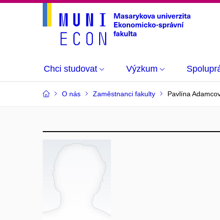
Chci studovat
Výzkum
Spolupr
O nás
Zaměstnanci fakulty
Pavlína Adamco