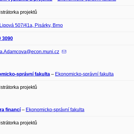
strátorka projektů
Lipová 507/41a, Pisárky, Brno
9
3090
na.Adamcova@econ.muni.cz
micko-správní fakulta
–
Ekonomicko-správní fakulta
strátorka projektů
a financí
–
Ekonomicko-správní fakulta
strátorka projektů