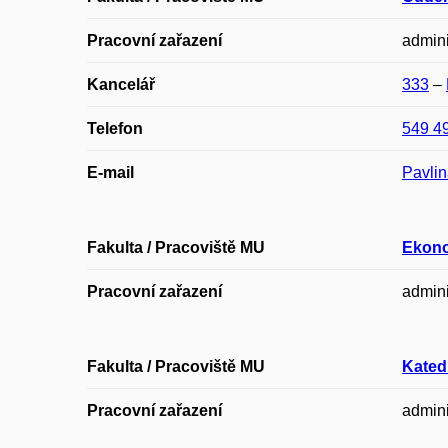
Pracovní zařazení
admini
Kancelář
333
–
Telefon
549 4
E-mail
Pavli
Fakulta / Pracoviště MU
Ekono
Pracovní zařazení
admini
Fakulta / Pracoviště MU
Katedr
Pracovní zařazení
admini