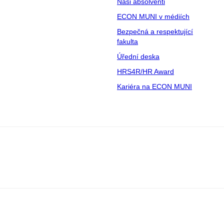
Naši absolventi
ECON MUNI v médiích
Bezpečná a respektující
fakulta
Úřední deska
HRS4R/HR Award
Kariéra na ECON MUNI