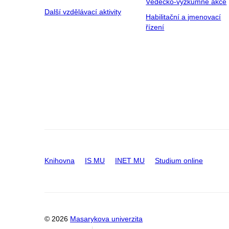
Vědecko-výzkumné akce
Další vzdělávací aktivity
Habilitační a jmenovací
řízení
Knihovna
IS MU
INET MU
Studium online
© 2026
Masarykova univerzita