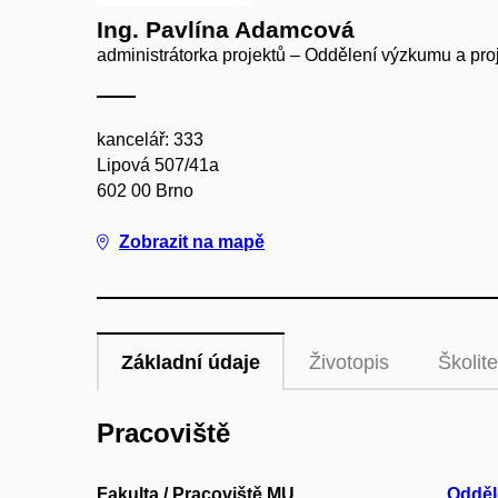
Ing. Pavlína Adamcová
administrátorka projektů – Oddělení výzkumu a pro
kancelář: 333
Lipová 507/41a
602 00 Brno
Zobrazit na mapě
Základní údaje
Životopis
Školite
Pracoviště
Fakulta / Pracoviště MU
Odděl