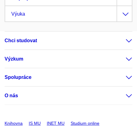
Výuka
Chci studovat
Výzkum
Spolupráce
O nás
Knihovna
IS MU
INET MU
Studium online