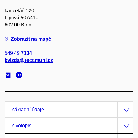
kancelář: 520
Lipová 507/41a
602 00 Brno
Zobrazit na mapě
549 49
7134
kvizda@rect.muni.cz
Základní údaje
Životopis