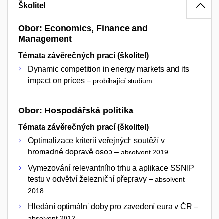
Školitel
Obor: Economics, Finance and
Management
Témata závěrečných prací (školitel)
Dynamic competition in energy markets and its
impact on prices –
probíhající studium
Obor: Hospodářská politika
Témata závěrečných prací (školitel)
Optimalizace kritérií veřejných soutěží v
hromadné dopravě osob –
absolvent 2019
Vymezování relevantního trhu a aplikace SSNIP
testu v odvětví železniční přepravy –
absolvent
2018
Hledání optimální doby pro zavedení eura v ČR –
absolvent 2012