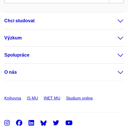
Chci studovat
Výzkum
Spolupráce
O nás
Knihovna
IS MU
INET MU
Studium online
Instagram
Facebook
LinkedIn
Twitter
Youtube