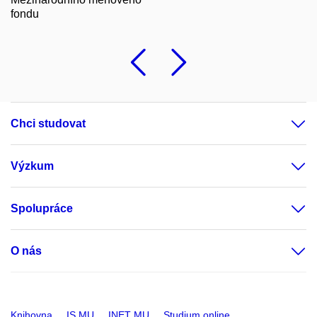
fondu
Předchozí
Následu
Chci studovat
Výzkum
Spolupráce
O nás
Knihovna
IS MU
INET MU
Studium online