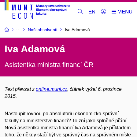
EN
Naši absolventi
Iva Adamová
Iva Adamová
Asistentka ministra financí ČR
Text převzat z
online.muni.cz
, článek vyšel 6. prosince
2015.
Nastoupit rovnou po absolutoriu ekonomicko-správní
fakulty na ministerstvo financí? To zní jako splněné přání.
Nová asistentka ministra financí Iva Adamová je příkladem
toho, že někdy stačí být ve správný čas na správném místě