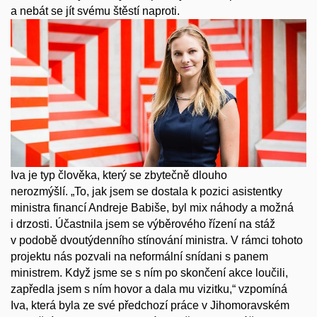
a nebát se jít svému štěstí naproti.
Iva je typ člověka, který se zbytečně dlouho
nerozmýšlí. „To, jak jsem se dostala k pozici asistentky
ministra financí Andreje Babiše, byl mix náhody a možná
i drzosti. Účastnila jsem se výběrového řízení na stáž
v podobě dvoutýden­ního stínování ministra. V rámci tohoto
projek­tu nás pozvali na neformální snídani s panem
ministrem. Když jsme se s ním po skončení akce loučili,
zapředla jsem s ním hovor a dala mu vizitku,“ vzpomíná
Iva, která byla ze své předchozí práce v Jihomoravském