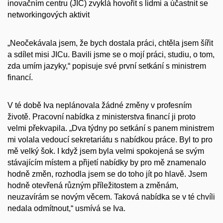
inovačním centru (JIC) zvyklá hovořit s lidmi a účastnit se
networkingových aktivit
„Neočekávala jsem, že bych dostala práci, chtěla jsem šířit
a sdílet misi JICu. Bavili jsme se o mojí práci, studiu, o tom,
zda umím jazyky,“ popisuje své první setkání s ministrem
financí.
V té době Iva neplánovala žádné změny v pro­fesním
životě. Pracovní nabídka z ministerstva financí ji proto
velmi překvapila. „Dva týdny po setkání s panem ministrem
mi volala vedou­cí sekretariátu s nabídkou práce. Byl to pro
mě velký šok. I když jsem byla velmi spokojená se svým
stávajícím místem a přijetí nabídky by pro mě znamenalo
hodně změn, rozhodla jsem se do toho jít po hlavě. Jsem
hodně otevřená různým příležitostem a změnám,
neuzavírám se novým věcem. Taková nabídka se v té chvíli
nedala odmítnout,“ usmívá se Iva.