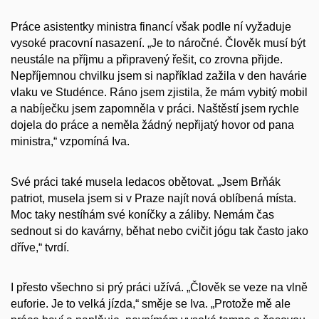
Práce asistentky ministra financí však podle ní vyžaduje
vysoké pracovní nasazení. „Je to ná­ročné. Člověk musí být
neustále na příjmu a při­pravený řešit, co zrovna přijde.
Nepříjemnou chvilku jsem si například zažila v den havárie
vlaku ve Studénce. Ráno jsem zjistila, že mám vybitý mobil
a nabíječku jsem zapomněla v prá­ci. Naštěstí jsem rychle
dojela do práce a neměla žádný nepřijatý hovor od pana
ministra,“ vzpo­míná Iva.
Své práci také musela ledacos obětovat. „Jsem Brňák
patriot, musela jsem si v Praze najít nová oblíbená místa.
Moc taky nestíhám své koníčky a záliby. Nemám čas
sednout si do kavárny, bě­hat nebo cvičit jógu tak často jako
dříve,“ tvrdí.
I přesto všechno si prý práci užívá. „Člověk se veze na vlně
euforie. Je to velká jízda,“ smě­je se Iva. „Protože mě ale