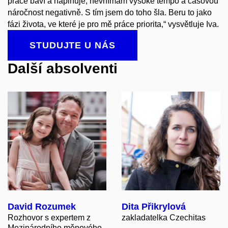
práce baví a naplňuje, nevnímám vysoké tempo a časovou
náročnost negativně. S tím jsem do toho šla. Beru to jako
fázi života, ve které je pro mě práce priorita,“ vysvětluje Iva.
STUDUJTE U NÁS
Další absolventi
David Rozumek
Dita Přikrylová
Rozhovor s expertem z
zakladatelka Czechitas
Mezinárodního měnového