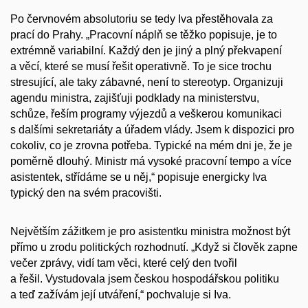
Po červnovém absolutoriu se tedy Iva pře­stěhovala za
prací do Prahy. „Pracovní náplň se těžko popisuje, je to
extrémně variabilní. Každý den je jiný a plný překvapení
a věcí, kte­ré se musí řešit operativně. To je sice trochu
stresující, ale taky zábavné, není to stereotyp. Organizuji
agendu ministra, zajišťuji podklady na ministerstvu,
schůze, řeším programy výjez­dů a veškerou komunikaci
s dalšími sekretariá­ty a úřadem vlády. Jsem k dispozici pro
cokoliv, co je zrovna potřeba. Typické na mém dni je, že je
poměrně dlouhý. Ministr má vysoké pracov­ní tempo a více
asistentek, střídáme se u něj,“ popisuje energicky Iva
typický den na svém pracovišti.
Největším zážitkem je pro asistentku mi­nistra možnost být
přímo u zrodu politických rozhodnutí. „Když si člověk zapne
večer zprá­vy, vidí tam věci, které celý den tvořil
a řešil. Vystudovala jsem českou hospodářskou politi­ku
a teď zažívám její utváření,“ pochvaluje si Iva.