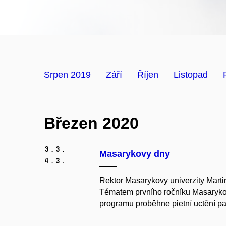
Srpen 2019
Září
Říjen
Listopad
Březen 2020
3.
3.
Masarykovy dny
4.
3.
Rektor Masarykovy univerzity Marti
Tématem prvního ročníku Masarykov
programu proběhne pietní uctění pa