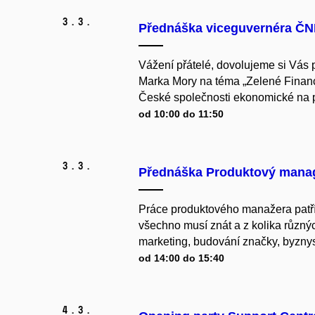
3.
3.
Přednáška viceguvernéra ČNB
Vážení přátelé, dovolujeme si Vás
Marka Mory na téma „Zelené Financ
České společnosti ekonomické na p
od 10:00 do 11:50
3.
3.
Přednáška Produktový mana
Práce produktového manažera patří
všechno musí znát a z kolika různý
marketing, budování značky, byznys
od 14:00 do 15:40
4.
3.