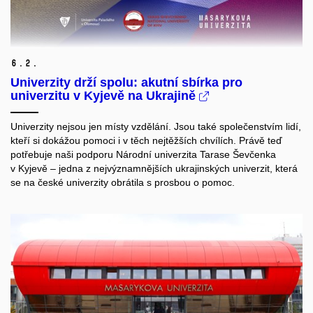
6.
2.
Univerzity drží spolu: akutní sbírka pro
univerzitu v Kyjevě na Ukrajině
Univerzity nejsou jen místy vzdělání. Jsou také společenstvím lidí,
kteří si dokážou pomoci i v těch nejtěžších chvílích. Právě teď
potřebuje naši podporu Národní univerzita Tarase Ševčenka
v Kyjevě – jedna z nejvýznamnějších ukrajinských univerzit, která
se na české univerzity obrátila s prosbou o pomoc.