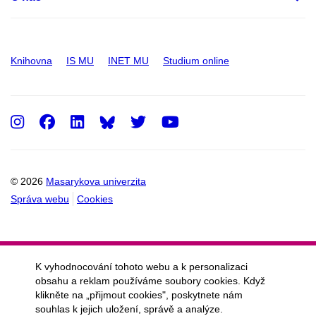
Knihovna
IS MU
INET MU
Studium online
Instagram
Facebook
LinkedIn
Twitter
Youtube
© 2026
Masarykova univerzita
Správa webu
Cookies
K vyhodnocování tohoto webu a k personalizaci
obsahu a reklam používáme soubory cookies. Když
klikněte na „přijmout cookies", poskytnete nám
souhlas k jejich uložení, správě a analýze.