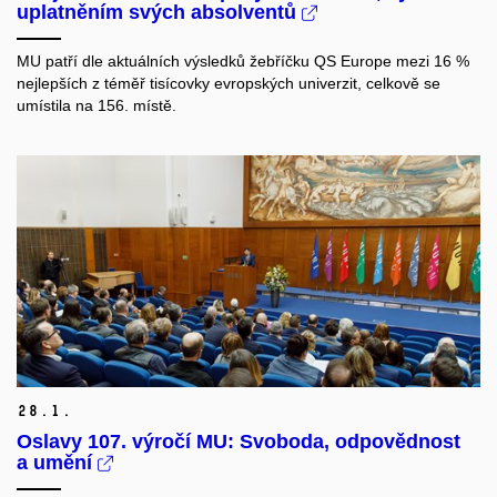
uplatněním svých absolventů
MU patří dle aktuálních výsledků žebříčku QS Europe mezi 16 %
nejlepších z téměř tisícovky evropských univerzit, celkově se
umístila na 156. místě.
28.
1.
Oslavy 107. výročí MU: Svoboda, odpovědnost
a umění