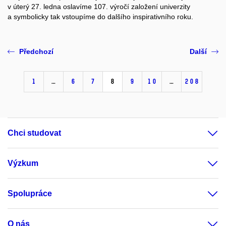
v úterý 27. ledna oslavíme 107. výročí založení univerzity
a symbolicky tak vstoupíme do dalšího inspirativního roku.
Předchozí
Další
1
…
6
7
8
9
10
…
208
Chci studovat
Výzkum
Spolupráce
O nás