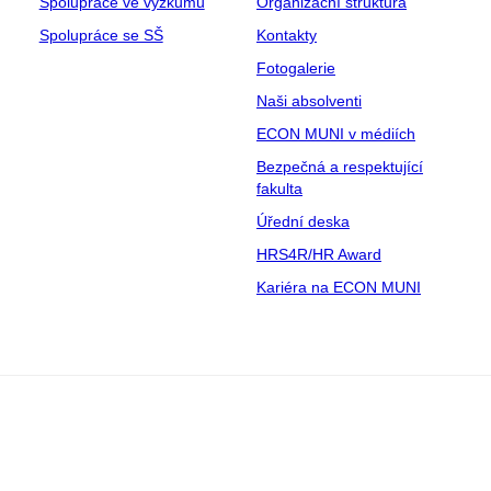
Spolupráce ve výzkumu
Organizační struktura
Spolupráce se SŠ
Kontakty
Fotogalerie
Naši absolventi
ECON MUNI v médiích
Bezpečná a respektující
fakulta
Úřední deska
HRS4R/HR Award
Kariéra na ECON MUNI