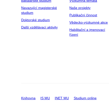
Bakalářské studium
Výzkumná témata
Navazující magisterské
Naše projekty
studium
Publikační činnost
Doktorské studium
Vědecko-výzkumné akce
Další vzdělávací aktivity
Habilitační a jmenovací
řízení
Knihovna
IS MU
INET MU
Studium online