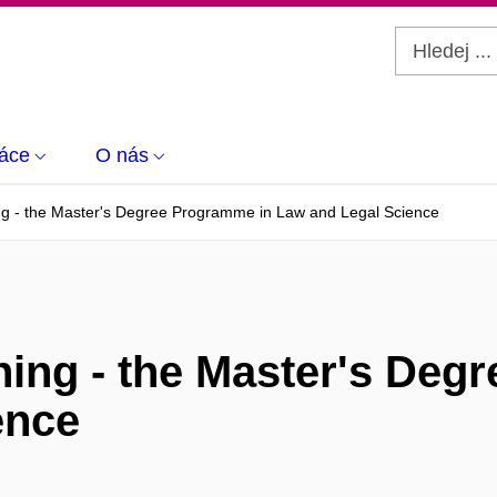
áce
O nás
ng - the Master's Degree Programme in Law and Legal Science
hing - the Master's Deg
ence