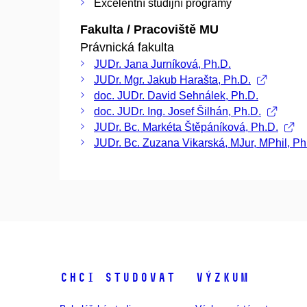
Excelentní studijní programy
Fakulta / Pracoviště MU
Právnická fakulta
JUDr. Jana Jurníková, Ph.D.
JUDr. Mgr. Jakub Harašta, Ph.D.
doc. JUDr. David Sehnálek, Ph.D.
doc. JUDr. Ing. Josef Šilhán, Ph.D.
JUDr. Bc. Markéta Štěpáníková, Ph.D.
JUDr. Bc. Zuzana Vikarská, MJur, MPhil, Ph
Chci studovat
Výzkum