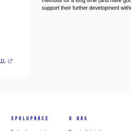
methods for a long time (and have good
support their further development withi
.D.
Spolupráce
O nás