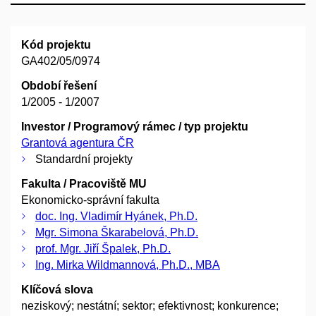
Kód projektu
GA402/05/0974
Období řešení
1/2005 - 1/2007
Investor / Programový rámec / typ projektu
Grantová agentura ČR
Standardní projekty
Fakulta / Pracoviště MU
Ekonomicko-správní fakulta
doc. Ing. Vladimír Hyánek, Ph.D.
Mgr. Simona Škarabelová, Ph.D.
prof. Mgr. Jiří Špalek, Ph.D.
Ing. Mirka Wildmannová, Ph.D., MBA
Klíčová slova
neziskový; nestátní; sektor; efektivnost; konkurence;