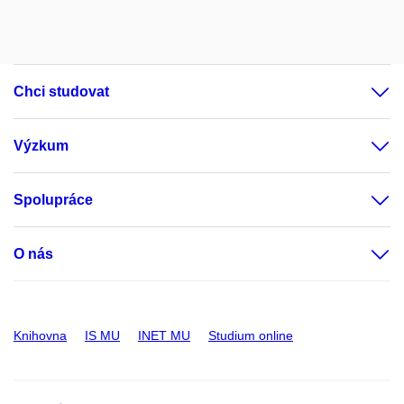
Chci studovat
Výzkum
Spolupráce
O nás
Knihovna
IS MU
INET MU
Studium online