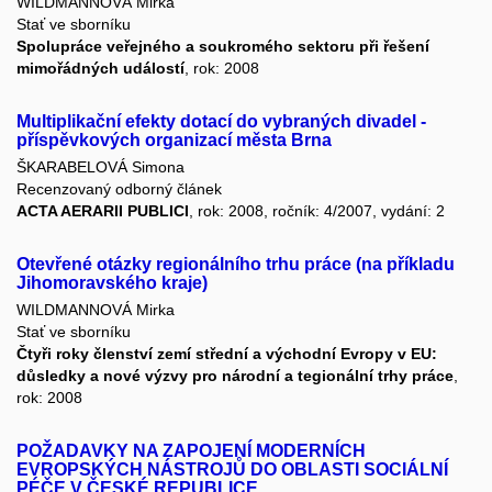
WILDMANNOVÁ Mirka
Stať ve sborníku
Spolupráce veřejného a soukromého sektoru při řešení
mimořádných událostí
, rok: 2008
Multiplikační efekty dotací do vybraných divadel -
příspěvkových organizací města Brna
ŠKARABELOVÁ Simona
Recenzovaný odborný článek
ACTA AERARII PUBLICI
, rok: 2008, ročník: 4/2007, vydání: 2
Otevřené otázky regionálního trhu práce (na příkladu
Jihomoravského kraje)
WILDMANNOVÁ Mirka
Stať ve sborníku
Čtyři roky členství zemí střední a východní Evropy v EU:
důsledky a nové výzvy pro národní a tegionální trhy práce
,
rok: 2008
POŽADAVKY NA ZAPOJENÍ MODERNÍCH
EVROPSKÝCH NÁSTROJŮ DO OBLASTI SOCIÁLNÍ
PÉČE V ČESKÉ REPUBLICE