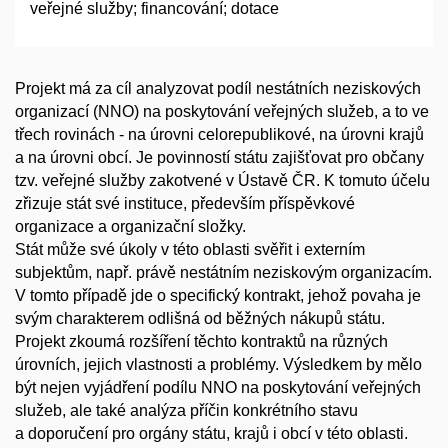
veřejné služby; financování; dotace
Projekt má za cíl analyzovat podíl nestátních neziskových
organizací (NNO) na poskytování veřejných služeb, a to ve
třech rovinách - na úrovni celorepublikové, na úrovni krajů
a na úrovni obcí. Je povinností státu zajišťovat pro občany
tzv. veřejné služby zakotvené v Ústavě ČR. K tomuto účelu
zřizuje stát své instituce, především příspěvkové
organizace a organizační složky.
Stát může své úkoly v této oblasti svěřit i externím
subjektům, např. právě nestátním neziskovým organizacím.
V tomto případě jde o specifický kontrakt, jehož povaha je
svým charakterem odlišná od běžných nákupů státu.
Projekt zkoumá rozšíření těchto kontraktů na různých
úrovních, jejich vlastnosti a problémy. Výsledkem by mělo
být nejen vyjádření podílu NNO na poskytování veřejných
služeb, ale také analýza příčin konkrétního stavu
a doporučení pro orgány státu, krajů i obcí v této oblasti.