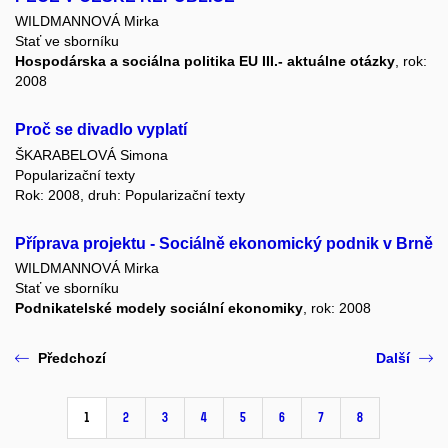
WILDMANNOVÁ Mirka
Stať ve sborníku
Hospodárska a sociálna politika EU III.- aktuálne otázky
, rok:
2008
Proč se divadlo vyplatí
ŠKARABELOVÁ Simona
Popularizační texty
Rok: 2008, druh: Popularizační texty
Příprava projektu - Sociálně ekonomický podnik v Brně
WILDMANNOVÁ Mirka
Stať ve sborníku
Podnikatelské modely sociální ekonomiky
, rok: 2008
Předchozí
Další
1
2
3
4
5
6
7
8