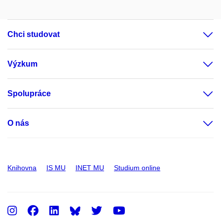
Chci studovat
Výzkum
Spolupráce
O nás
Knihovna
IS MU
INET MU
Studium online
Instagram
Facebook
LinkedIn
Twitter
Youtube