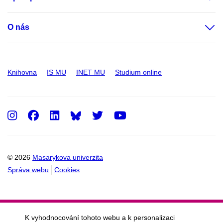
O nás
Knihovna
IS MU
INET MU
Studium online
Instagram
Facebook
LinkedIn
Twitter
Youtube
© 2026
Masarykova univerzita
Správa webu
Cookies
K vyhodnocování tohoto webu a k personalizaci