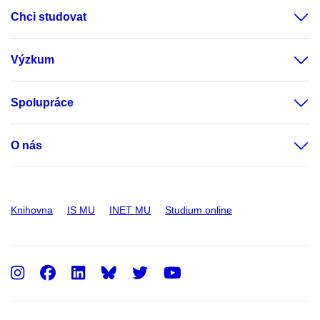
Chci studovat
Výzkum
Spolupráce
O nás
Knihovna
IS MU
INET MU
Studium online
Instagram
Facebook
LinkedIn
Twitter
Youtube