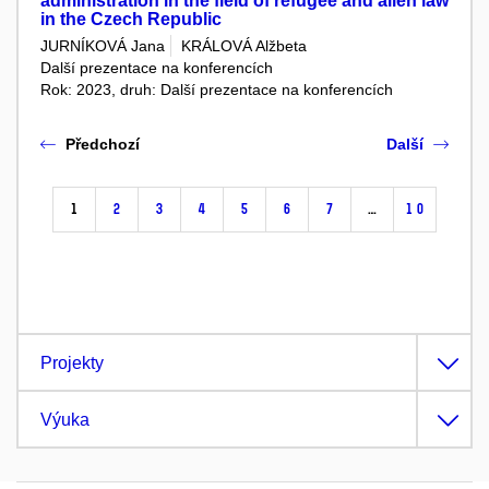
administration in the field of refugee and alien law
in the Czech Republic
JURNÍKOVÁ Jana
KRÁLOVÁ Alžbeta
Další prezentace na konferencích
Rok: 2023, druh: Další prezentace na konferencích
Předchozí
Další
1
2
3
4
5
6
7
…
10
Projekty
Výuka